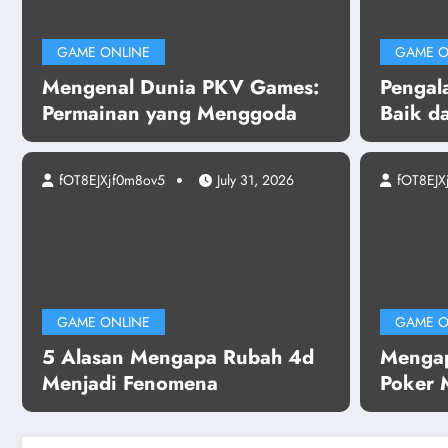
GAME ONLINE
GAME O
Mengenal Dunia PKV Games:
Pengal
Permainan yang Menggoda
Baik d
fOT8EJXjf0m8ov5
July 31, 2026
fOT8EJX
GAME ONLINE
Mengenal Dunia PKV Ga
yang Menggoda
GAME ONLINE
GAME O
5 Alasan Mengapa Rubah 4d
Mengap
Read More
Menjadi Fenomena
Poker 
Utama 