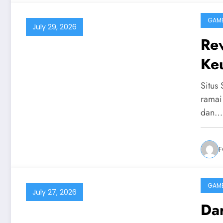
GAME
July 29, 2026
Rev
Keu
Situs 
ramai
dan…
F
GAME
July 27, 2026
Dar