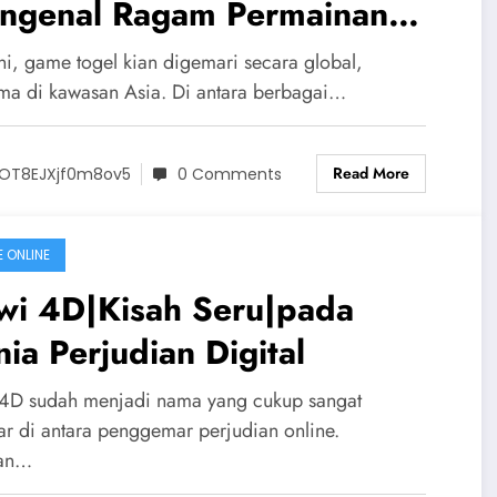
ngenal Ragam Permainan
el di Asia
ini, game togel kian digemari secara global,
ama di kawasan Asia. Di antara berbagai…
Read More
OT8EJXjf0m8ov5
0 Comments
 ONLINE
wi 4D|Kisah Seru|pada
ia Perjudian Digital
4D sudah menjadi nama yang cukup sangat
iar di antara penggemar perjudian online.
an…