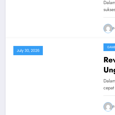
Dalam
sukse
F
GAME
July 30, 2026
Rev
Ung
Dalam 
cepat
F