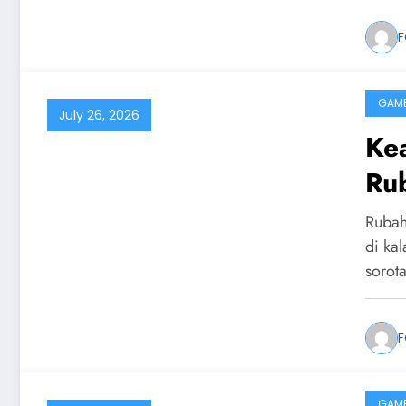
F
GAME
July 26, 2026
Ke
Ru
Ta
Rubah
di ka
sorot
F
GAME