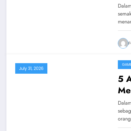
Dalam
semak
mena
F
GAME
July 31, 2026
5 
Me
Dalam
sebag
oran