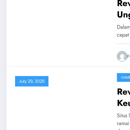
Rev
Ung
Dalam 
cepat
F
GAME
July 29, 2026
Rev
Keu
Situs 
ramai