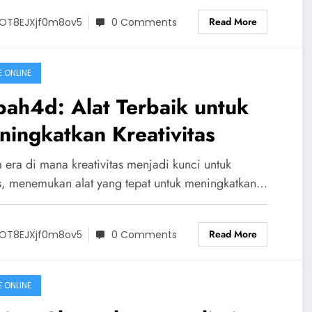
Read More
OT8EJXjf0m8ov5
0 Comments
 ONLINE
ah4d: Alat Terbaik untuk
ingkatkan Kreativitas
 era di mana kreativitas menjadi kunci untuk
s, menemukan alat yang tepat untuk meningkatkan…
Read More
OT8EJXjf0m8ov5
0 Comments
 ONLINE