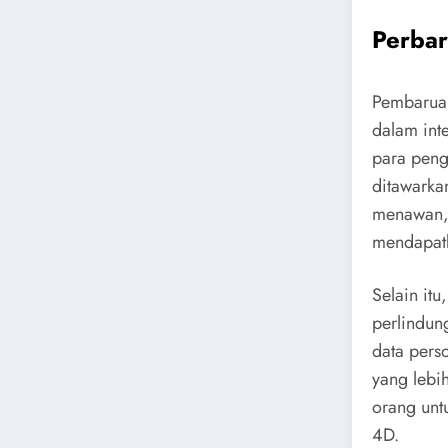
Perba
Pembaruan
dalam int
para peng
ditawarka
menawan, 
mendapatk
Selain it
perlindun
data pers
yang lebi
orang unt
4D.