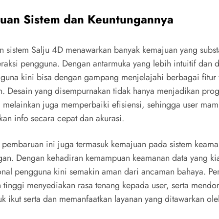
ruan Sistem dan Keuntungannya
 sistem Salju 4D menawarkan banyak kemajuan yang subst
eraksi pengguna. Dengan antarmuka yang lebih intuitif dan 
guna kini bisa dengan gampang menjelajahi berbagai fitur
n. Desain yang disempurnakan tidak hanya menjadikan prog
melainkan juga memperbaiki efisiensi, sehingga user ma
an info secara cepat dan akurasi.
u, pembaruan ini juga termasuk kemajuan pada sistem keam
gan. Dengan kehadiran kemampuan keamanan data yang ki
onal pengguna kini semakin aman dari ancaman bahaya. Pe
h tinggi menyediakan rasa tenang kepada user, serta mendo
uk ikut serta dan memanfaatkan layanan yang ditawarkan ole