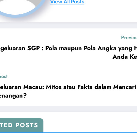
View All Posts
Previo
geluaran SGP : Pola maupun Pola Angka yang 
Anda Ke
post
eluaran Macau: Mitos atau Fakta dalam Mencari
enangan?
TED POSTS