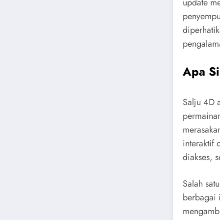
update me
penyempur
diperhati
pengalam
Apa Si
Salju 4D 
permainan
merasakan
interaktif
diakses, 
Salah sat
berbagai 
mengambil 