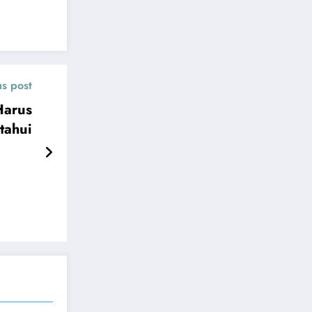
us post
Harus
tahui