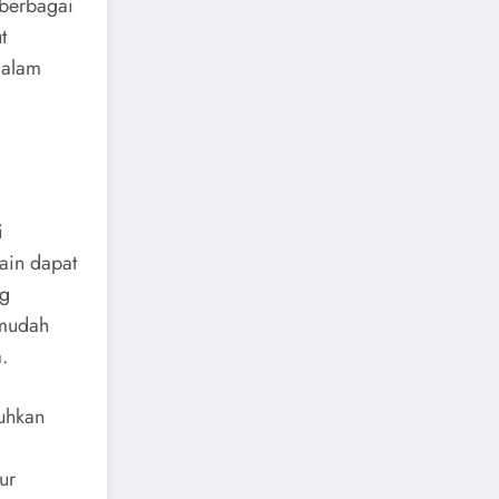
 berbagai
t
dalam
i
ain dapat
ng
 mudah
.
uhkan
ur