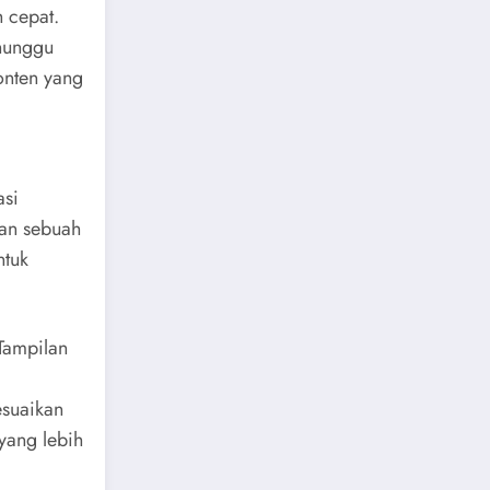
 cepat.
enunggu
onten yang
asi
kan sebuah
ntuk
Tampilan
suaikan
yang lebih