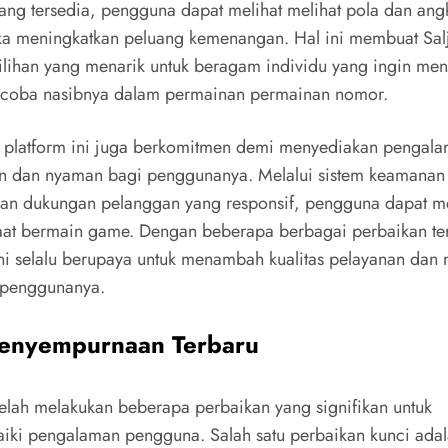
ang tersedia, pengguna dapat melihat melihat pola dan an
a meningkatkan peluang kemenangan. Hal ini membuat Sal
ilihan yang menarik untuk beragam individu yang ingin men
coba nasibnya dalam permainan permainan nomor.
u, platform ini juga berkomitmen demi menyediakan pengal
n dan nyaman bagi penggunanya. Melalui sistem keamanan
dan dukungan pelanggan yang responsif, pengguna dapat m
at bermain game. Dengan beberapa berbagai perbaikan te
ini selalu berupaya untuk menambah kualitas pelayanan dan
 penggunanya.
Penyempurnaan Terbaru
telah melakukan beberapa perbaikan yang signifikan untuk
ki pengalaman pengguna. Salah satu perbaikan kunci ada