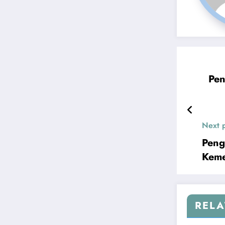
Pen
Next 
Peng
Kem
RELA