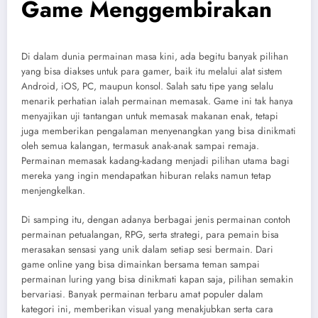
Game Menggembirakan
Di dalam dunia permainan masa kini, ada begitu banyak pilihan
yang bisa diakses untuk para gamer, baik itu melalui alat sistem
Android, iOS, PC, maupun konsol. Salah satu tipe yang selalu
menarik perhatian ialah permainan memasak. Game ini tak hanya
menyajikan uji tantangan untuk memasak makanan enak, tetapi
juga memberikan pengalaman menyenangkan yang bisa dinikmati
oleh semua kalangan, termasuk anak-anak sampai remaja.
Permainan memasak kadang-kadang menjadi pilihan utama bagi
mereka yang ingin mendapatkan hiburan relaks namun tetap
menjengkelkan.
Di samping itu, dengan adanya berbagai jenis permainan contoh
permainan petualangan, RPG, serta strategi, para pemain bisa
merasakan sensasi yang unik dalam setiap sesi bermain. Dari
game online yang bisa dimainkan bersama teman sampai
permainan luring yang bisa dinikmati kapan saja, pilihan semakin
bervariasi. Banyak permainan terbaru amat populer dalam
kategori ini, memberikan visual yang menakjubkan serta cara