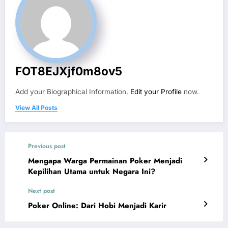
FOT8EJXjf0m8ov5
Add your Biographical Information.
Edit your Profile
now.
View All Posts
Previous post
Mengapa Warga Permainan Poker Menjadi
Kepilihan Utama untuk Negara Ini?
Next post
Poker Online: Dari Hobi Menjadi Karir