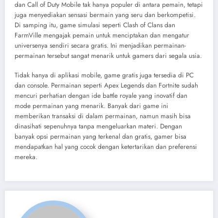
dan Call of Duty Mobile tak hanya populer di antara pemain, tetapi
juga menyediakan sensasi bermain yang seru dan berkompetisi.
Di samping itu, game simulasi seperti Clash of Clans dan
FarmVille mengajak pemain untuk menciptakan dan mengatur
universenya sendiri secara gratis. Ini menjadikan permainan-
permainan tersebut sangat menarik untuk gamers dari segala usia.
Tidak hanya di aplikasi mobile, game gratis juga tersedia di PC
dan console. Permainan seperti Apex Legends dan Fortnite sudah
mencuri perhatian dengan ide battle royale yang inovatif dan
mode permainan yang menarik. Banyak dari game ini
memberikan transaksi di dalam permainan, namun masih bisa
dinasihati sepenuhnya tanpa mengeluarkan materi. Dengan
banyak opsi permainan yang terkenal dan gratis, gamer bisa
mendapatkan hal yang cocok dengan ketertarikan dan preferensi
mereka.