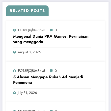
RELATED POSTS
FOT8EJXjf0m8ov5
0
Mengenal Dunia PKV Games: Permainan
yang Menggoda
August 3, 2026
FOT8EJXjf0m8ov5
0
5 Alasan Mengapa Rubah 4d Menjadi
Fenomena
July 31, 2026