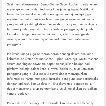
Saat menilai kesuksesan Demo Online Gacor Rupiah, krusial untuk
menetapkan metrik dan indikator kinerja yang tegas. Metrik ini
bukan hanya membantu dalam mengukur kemajuan tapi juga
memberikan informasi mendalam mengenai aspek-aspek mana
yang sebaiknya ditingkatkan. Sejumlah ukuran yang umum dipakai
termasuk jumlah user aktif, tingkat retensi pengguna, dan jumlah
transaksi. Dengan memantau ukuran ini, kita bisa mengetahui
seberapa jauh platform dapat menarik dan mempertahankan
pengguna.
Indikator kinerja juga berperan peran penting dalam penilaian
keberhasilan Demo Online Gacor Rupiah. Misalnya, waktu respons
sistem dan tingkat downtime dapat menunjukkan betapa baik
platform bekerja dalam kondisi nyata. Selain itu, nilai kepuasan
pengguna yang diukur melalui survei dapat menyuguhkan
informasi berharga mengenai interaksi pengguna saat berinteraksi
dengan aplikasi. Semua data ini, jika dievaluasi dengan baik,
dapat menyokong grup pengembang untuk melakukan perbaikan
yang diperlukan.
Pada akhirnya, penting untuk menjalankan benchmark terhadap