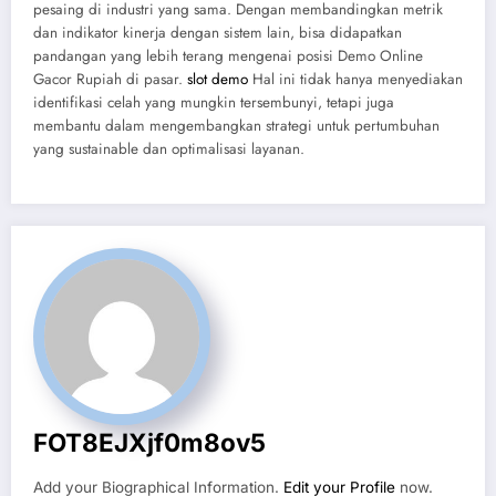
pesaing di industri yang sama. Dengan membandingkan metrik
dan indikator kinerja dengan sistem lain, bisa didapatkan
pandangan yang lebih terang mengenai posisi Demo Online
Gacor Rupiah di pasar.
slot demo
Hal ini tidak hanya menyediakan
identifikasi celah yang mungkin tersembunyi, tetapi juga
membantu dalam mengembangkan strategi untuk pertumbuhan
yang sustainable dan optimalisasi layanan.
FOT8EJXjf0m8ov5
Add your Biographical Information.
Edit your Profile
now.