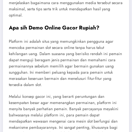
menjelaskan bagaimana cara menggunakan media tersebut secara
maksimal, serta tips serta trik untuk mendapatkan hasil yang
optimal.
Apa sih Demo Online Gacor Rupiah?
Platform ini adalah situs yang memungkinkan pengguna agar
mencoba permainan slot secara online tanpa harus takut
kehilangan uang. Dalam suasana yang berisiko rendah ini pemain
dapat menguji beragam jenis permainan dan memahami cara
permainannya sebelum memilih agar bermain gunakan uang
sungguhan. Ini memberi peluang kepada para pemain untuk
merasakan keseruan bermain dan menelusuri fitur-fitur yang
tersedia dalam slot.
Melalui konsep gacor ini, yang berarti peruntungan dan
kesempatan besar agar memenangkan permainan, platform ini
menyita banyak perhatian pemain. Banyak percayanya meyakini
bahwasanya melalui platform ini, para pemain dapat
mendapatkan wawasan mengenai cara mesin slot berfungsi dan
mekanisme pembayarannya. Ini sangat penting, khususnya bagi