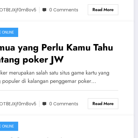
Read More
OT8EJXjf0m8ov5
0 Comments
 ONLINE
mua yang Perlu Kamu Tahu
ntang poker JW
ker merupakan salah satu situs game kartu yang
g populer di kalangan penggemar poker…
Read More
OT8EJXjf0m8ov5
0 Comments
 ONLINE