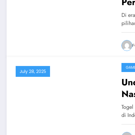
Pe
Pec
Di era
pilih
F
GAME
July 28, 2025
Un
Na
Togel
di In