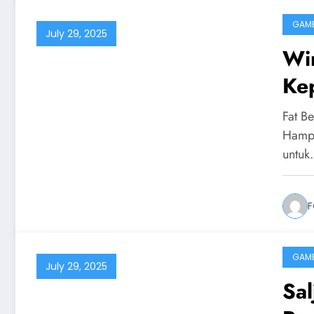
GAME
July 29, 2025
Wi
Kep
Fat Be
Hamps
untu
F
GAME
July 29, 2025
Sal