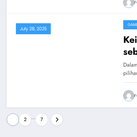
F
GAME
July 28, 2025
Ke
seb
Te
Dalam
pilih
F
Posts
…
1
2
7
pagination