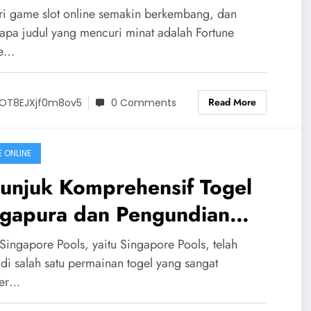
ukaan dari Pecinta
tri game slot online semakin berkembang, dan
mainan Slot
apa judul yang mencuri minat adalah Fortune
e…
Read More
OT8EJXjf0m8ov5
0 Comments
 ONLINE
tunjuk Komprehensif Togel
ngapura dan Pengundian
ngsung Singapura
 Singapore Pools, yaitu Singapore Pools, telah
di salah satu permainan togel yang sangat
ler…