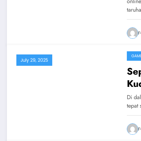
onlin
taruh
F
GAME
July 29, 2025
Se
Ku
Ut
Di da
tepat
F