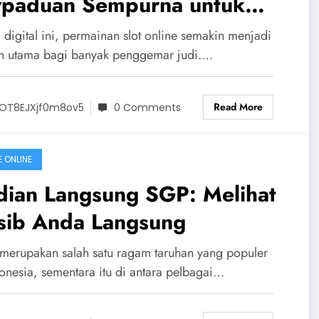
rpaduan Sempurna untuk
inta Slot
 digital ini, permainan slot online semakin menjadi
an utama bagi banyak penggemar judi.…
Read More
OT8EJXjf0m8ov5
0 Comments
 ONLINE
dian Langsung SGP: Melihat
sib Anda Langsung
 merupakan salah satu ragam taruhan yang populer
donesia, sementara itu di antara pelbagai…