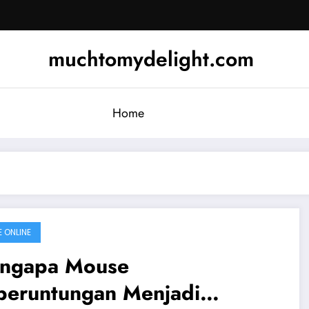
muchtomydelight.com
Home
 ONLINE
ngapa Mouse
beruntungan Menjadi