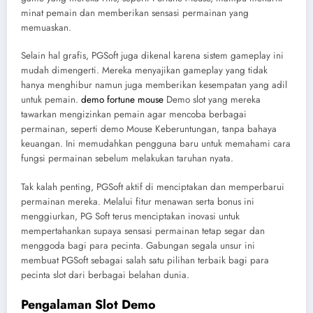
minat pemain dan memberikan sensasi permainan yang
memuaskan.
Selain hal grafis, PGSoft juga dikenal karena sistem gameplay ini
mudah dimengerti. Mereka menyajikan gameplay yang tidak
hanya menghibur namun juga memberikan kesempatan yang adil
untuk pemain.
demo fortune mouse
Demo slot yang mereka
tawarkan mengizinkan pemain agar mencoba berbagai
permainan, seperti demo Mouse Keberuntungan, tanpa bahaya
keuangan. Ini memudahkan pengguna baru untuk memahami cara
fungsi permainan sebelum melakukan taruhan nyata.
Tak kalah penting, PGSoft aktif di menciptakan dan memperbarui
permainan mereka. Melalui fitur menawan serta bonus ini
menggiurkan, PG Soft terus menciptakan inovasi untuk
mempertahankan supaya sensasi permainan tetap segar dan
menggoda bagi para pecinta. Gabungan segala unsur ini
membuat PGSoft sebagai salah satu pilihan terbaik bagi para
pecinta slot dari berbagai belahan dunia.
Pengalaman Slot Demo