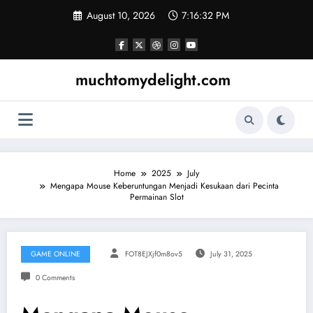
Skip
August 10, 2026
7:16:33 PM
to
content
muchtomydelight.com
Home
2025
July
Mengapa Mouse Keberuntungan Menjadi Kesukaan dari Pecinta
Permainan Slot
GAME ONLINE
FOT8EJXjf0m8ov5
July 31, 2025
0 Comments