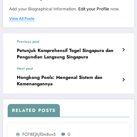
Add your Biographical Information.
Edit your Profile
now.
View All Posts
Previous post
Petunjuk Komprehensif Togel Singapura dan
Pengundian Langsung Singapura
Next post
Hongkong Pools: Mengenal Sistem dan
Kemenangannya
RELATED POSTS
FOT8EJXjf0m8ov5
0