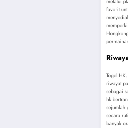
melalui p
favorit un
menyediak
memperkir
Hongkong
permainan
Riwaya
Togel HK,
riwayat p
sebagai se
hk bertra
sejumlah 
secara ru
banyak or