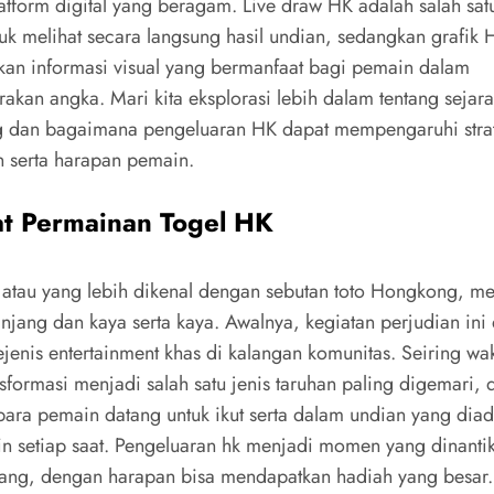
latform digital yang beragam. Live draw HK adalah salah sat
tuk melihat secara langsung hasil undian, sedangkan grafik 
an informasi visual yang bermanfaat bagi pemain dalam
akan angka. Mari kita eksplorasi lebih dalam tentang sejara
 dan bagaimana pengeluaran HK dapat mempengaruhi stra
 serta harapan pemain.
t Permainan Togel HK
 atau yang lebih dikenal dengan sebutan toto Hongkong, me
anjang dan kaya serta kaya. Awalnya, kegiatan perjudian ini
jenis entertainment khas di kalangan komunitas. Seiring wak
nsformasi menjadi salah satu jenis taruhan paling digemari,
para pemain datang untuk ikut serta dalam undian yang dia
tin setiap saat. Pengeluaran hk menjadi momen yang dinanti
ang, dengan harapan bisa mendapatkan hadiah yang besar.