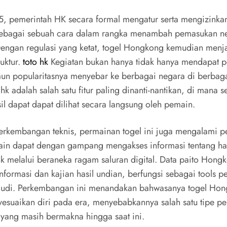
5, pemerintah HK secara formal mengatur serta mengizinkan
 sebagai sebuah cara dalam rangka menambah pemasukan n
engan regulasi yang ketat, togel Hongkong kemudian menja
ruktur.
toto hk
Kegiatan bukan hanya tidak hanya mendapat p
mun popularitasnya menyebar ke berbagai negara di berbaga
hk adalah salah satu fitur paling dinanti-nantikan, di mana s
il dapat dapat dilihat secara langsung oleh pemain.
rkembangan teknis, permainan togel ini juga mengalami p
ain dapat dengan gampang mengakses informasi tentang has
hk melalui beraneka ragam saluran digital. Data paito Hong
nformasi dan kajian hasil undian, berfungsi sebagai tools p
judi. Perkembangan ini menandakan bahwasanya togel Ho
yesuaikan diri pada era, menyebabkannya salah satu tipe p
 yang masih bermakna hingga saat ini.