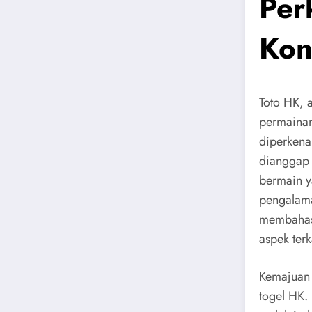
Per
Ko
Toto HK, 
permainan
diperkena
dianggap 
bermain y
pengalama
membahas 
aspek ter
Kemajuan 
togel HK.