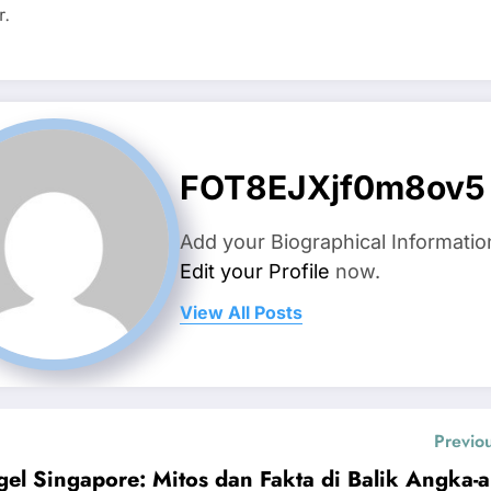
r.
FOT8EJXjf0m8ov5
Add your Biographical Informatio
Edit your Profile
now.
View All Posts
Previo
gel Singapore: Mitos dan Fakta di Balik Angka-