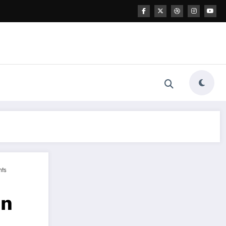
ts
an