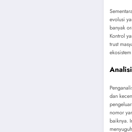
Sementara
evolusi y
banyak or
Kontrol y
trust mas
ekosistem
Analis
Penganali
dan kecen
pengeluar
nomor yan
baiknya. 
menyuguh