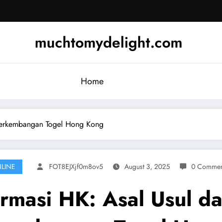
muchtomydelight.com
Home
 Perkembangan Togel Hong Kong
LINE
FOT8EJXjf0m8ov5
August 3, 2025
0 Commen
ormasi HK: Asal Usul d