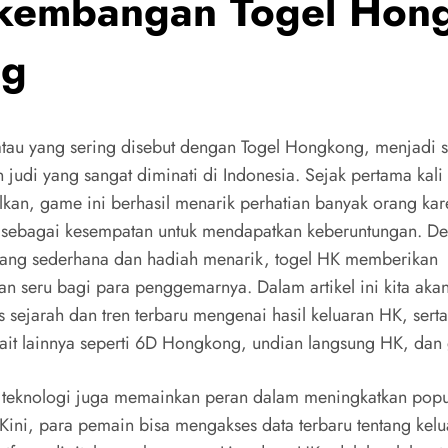
kembangan Togel Hon
ng
atau yang sering disebut dengan Togel Hongkong, menjadi s
 judi yang sangat diminati di Indonesia. Sejak pertama kali
lkan, game ini berhasil menarik perhatian banyak orang ka
sebagai kesempatan untuk mendapatkan keberuntungan. D
ang sederhana dan hadiah menarik, togel HK memberikan
n seru bagi para penggemarnya. Dalam artikel ini kita aka
sejarah dan tren terbaru mengenai hasil keluaran HK, sert
kait lainnya seperti 6D Hongkong, undian langsung HK, dan 
teknologi juga memainkan peran dalam meningkatkan popul
 Kini, para pemain bisa mengakses data terbaru tentang kel