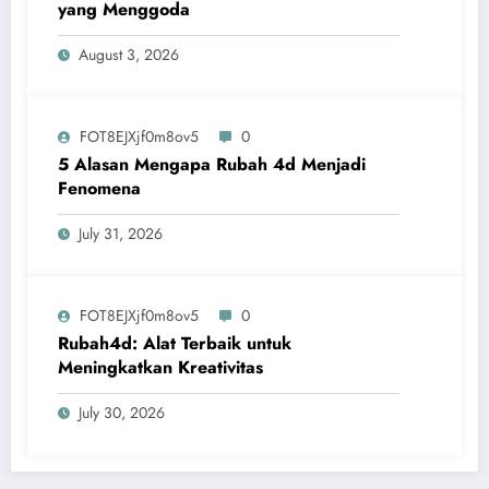
yang Menggoda
August 3, 2026
FOT8EJXjf0m8ov5
0
5 Alasan Mengapa Rubah 4d Menjadi
Fenomena
July 31, 2026
FOT8EJXjf0m8ov5
0
Rubah4d: Alat Terbaik untuk
Meningkatkan Kreativitas
July 30, 2026