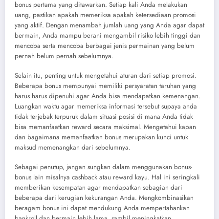
bonus pertama yang ditawarkan. Setiap kali Anda melakukan
uang, pastikan apakah memeriksa apakah ketersediaan promosi
yang aktif. Dengan menambah jumlah uang yang Anda agar dapat
bermain, Anda mampu berani mengambil risiko lebih tinggi dan
mencoba serta mencoba berbagai jenis permainan yang belum
pernah belum pernah sebelumnya.
Selain itu, penting untuk mengetahui aturan dari setiap promosi.
Beberapa bonus mempunyai memiliki persyaratan taruhan yang
harus harus dipenuhi agar Anda bisa mendapatkan kemenangan.
Luangkan waktu agar memeriksa informasi tersebut supaya anda
tidak terjebak terpuruk dalam situasi posisi di mana Anda tidak
bisa memanfaatkan reward secara maksimal. Mengetahui kapan
dan bagaimana memanfaatkan bonus merupakan kunci untuk
maksud memenangkan dari sebelumnya.
Sebagai penutup, jangan sungkan dalam menggunakan bonus-
bonus lain misalnya cashback atau reward kayu. Hal ini seringkali
memberikan kesempatan agar mendapatkan sebagian dari
beberapa dari kerugian kekurangan Anda. Mengkombinasikan
beragam bonus ini dapat mendukung Anda mempertahankan
bankroll dan bermain lebih lama, sambil meningkatkan