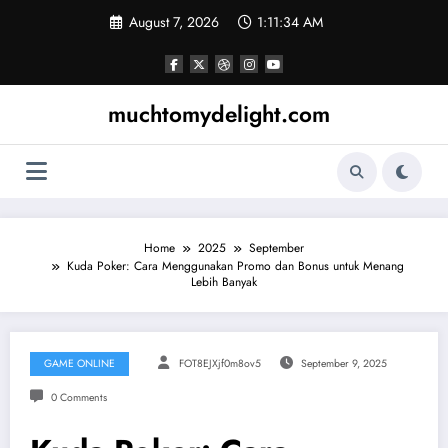
Skip
August 7, 2026
1:11:35 AM
to
content
muchtomydelight.com
Home
2025
September
Kuda Poker: Cara Menggunakan Promo dan Bonus untuk Menang
Lebih Banyak
GAME ONLINE
FOT8EJXjf0m8ov5
September 9, 2025
0 Comments