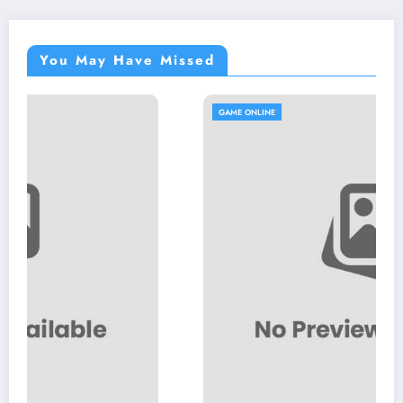
You May Have Missed
GAME ONLINE