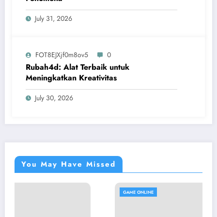
July 31, 2026
FOT8EJXjf0m8ov5
0
Rubah4d: Alat Terbaik untuk
Meningkatkan Kreativitas
July 30, 2026
You May Have Missed
GAME ONLINE