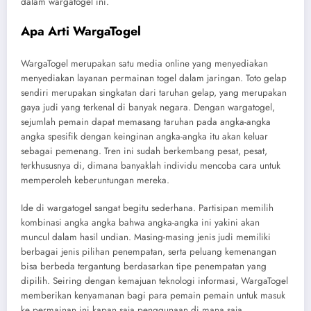
dalam wargatogel ini.
Apa Arti WargaTogel
WargaTogel merupakan satu media online yang menyediakan
menyediakan layanan permainan togel dalam jaringan. Toto gelap
sendiri merupakan singkatan dari taruhan gelap, yang merupakan
gaya judi yang terkenal di banyak negara. Dengan wargatogel,
sejumlah pemain dapat memasang taruhan pada angka-angka
angka spesifik dengan keinginan angka-angka itu akan keluar
sebagai pemenang. Tren ini sudah berkembang pesat, pesat,
terkhususnya di, dimana banyaklah individu mencoba cara untuk
memperoleh keberuntungan mereka.
Ide di wargatogel sangat begitu sederhana. Partisipan memilih
kombinasi angka angka bahwa angka-angka ini yakini akan
muncul dalam hasil undian. Masing-masing jenis judi memiliki
berbagai jenis pilihan penempatan, serta peluang kemenangan
bisa berbeda tergantung berdasarkan tipe penempatan yang
dipilih. Seiring dengan kemajuan teknologi informasi, WargaTogel
memberikan kenyamanan bagi para pemain pemain untuk masuk
ke permainan ini kapan saja penggunaan di mana saja.