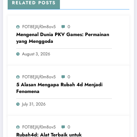
RELATED POSTS
FOT8EJXjf0m8ov5
0
Mengenal Dunia PKV Games: Permainan
yang Menggoda
August 3, 2026
FOT8EJXjf0m8ov5
0
5 Alasan Mengapa Rubah 4d Menjadi
Fenomena
July 31, 2026
FOT8EJXjf0m8ov5
0
Rubah4d: Alat Terbaik untuk