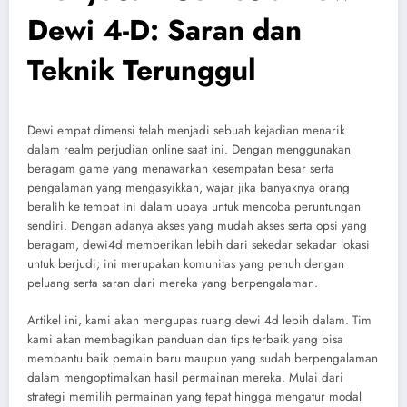
Dewi 4-D: Saran dan
Teknik Terunggul
Dewi empat dimensi telah menjadi sebuah kejadian menarik
dalam realm perjudian online saat ini. Dengan menggunakan
beragam game yang menawarkan kesempatan besar serta
pengalaman yang mengasyikkan, wajar jika banyaknya orang
beralih ke tempat ini dalam upaya untuk mencoba peruntungan
sendiri. Dengan adanya akses yang mudah akses serta opsi yang
beragam, dewi4d memberikan lebih dari sekedar sekadar lokasi
untuk berjudi; ini merupakan komunitas yang penuh dengan
peluang serta saran dari mereka yang berpengalaman.
Artikel ini, kami akan mengupas ruang dewi 4d lebih dalam. Tim
kami akan membagikan panduan dan tips terbaik yang bisa
membantu baik pemain baru maupun yang sudah berpengalaman
dalam mengoptimalkan hasil permainan mereka. Mulai dari
strategi memilih permainan yang tepat hingga mengatur modal