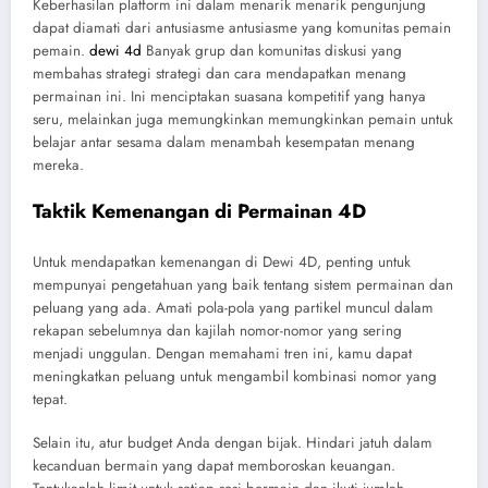
Keberhasilan platform ini dalam menarik menarik pengunjung
dapat diamati dari antusiasme antusiasme yang komunitas pemain
pemain.
dewi 4d
Banyak grup dan komunitas diskusi yang
membahas strategi strategi dan cara mendapatkan menang
permainan ini. Ini menciptakan suasana kompetitif yang hanya
seru, melainkan juga memungkinkan memungkinkan pemain untuk
belajar antar sesama dalam menambah kesempatan menang
mereka.
Taktik Kemenangan di Permainan 4D
Untuk mendapatkan kemenangan di Dewi 4D, penting untuk
mempunyai pengetahuan yang baik tentang sistem permainan dan
peluang yang ada. Amati pola-pola yang partikel muncul dalam
rekapan sebelumnya dan kajilah nomor-nomor yang sering
menjadi unggulan. Dengan memahami tren ini, kamu dapat
meningkatkan peluang untuk mengambil kombinasi nomor yang
tepat.
Selain itu, atur budget Anda dengan bijak. Hindari jatuh dalam
kecanduan bermain yang dapat memboroskan keuangan.