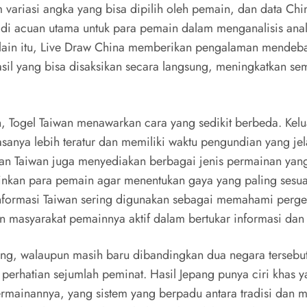
variasi angka yang bisa dipilih oleh pemain, dan data Chi
adi acuan utama untuk para pemain dalam menganalisis anal
lain itu, Live Draw China memberikan pengalaman mendeb
sil yang bisa disaksikan secara langsung, meningkatkan se
ain, Togel Taiwan menawarkan cara yang sedikit berbeda. Kel
asanya lebih teratur dan memiliki waktu pengundian yang jel
an Taiwan juga menyediakan berbagai jenis permainan yan
kan para pemain agar menentukan gaya yang paling sesua
nformasi Taiwan sering digunakan sebagai memahami perg
n masyarakat pemainnya aktif dalam bertukar informasi dan s
ang, walaupun masih baru dibandingkan dua negara tersebut
perhatian sejumlah peminat. Hasil Jepang punya ciri khas y
ermainannya, yang sistem yang berpadu antara tradisi dan m