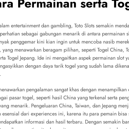
ara Permainan serta Tog
alam entertainment dan gambling, Toto Slots semakin mend
 perhatian sebagai gabungan menarik di antara permainan sl
Banyak penggemar kini kian ingin untuk mencoba nasib merek
l, yang menawarkan beragam pilihan, seperti Togel China, T
erta Togel Jepang. Ide ini mengaitkan aspek permainan slot 
ngasyikkan dengan daya tarik togel yang sudah lama diken
.
 menawarkan pengalaman sangat khas dengan menampilkan 
gai pasar togel, seperti hasil China yang terkenal serta pe
yang menarik. Pengeluaran China, Taiwan, dan Jepang menj
esensial dari experiences ini, karena itu para pemain bisa
dapatkan informasi dan hasil terbaru. Dengan semakin ba