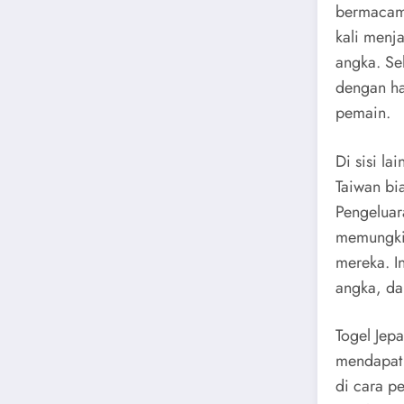
bermacam 
kali menj
angka. Se
dengan ha
pemain.
Di sisi l
Taiwan bi
Pengeluar
memungkin
mereka. I
angka, da
Togel Jep
mendapat 
di cara p