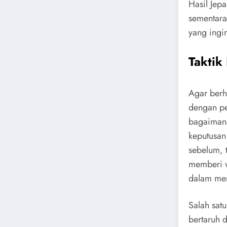
Hasil Jep
sementara
yang ingi
Taktik
Agar berha
dengan pe
bagaimana
keputusan 
sebelum, 
memberi 
dalam mer
Salah sat
bertaruh 