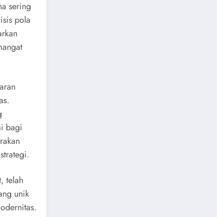
na sering
isis pola
arkan
mangat
uaran
as.
g
i bagi
erakan
trategi.
, telah
ang unik
odernitas.