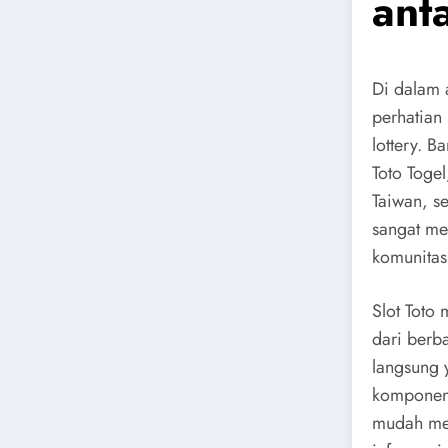
ant
Di dalam 
perhatian
lottery. 
Toto Toge
Taiwan, s
sangat me
komunitas
Slot Toto
dari berba
langsung 
komponen 
mudah men