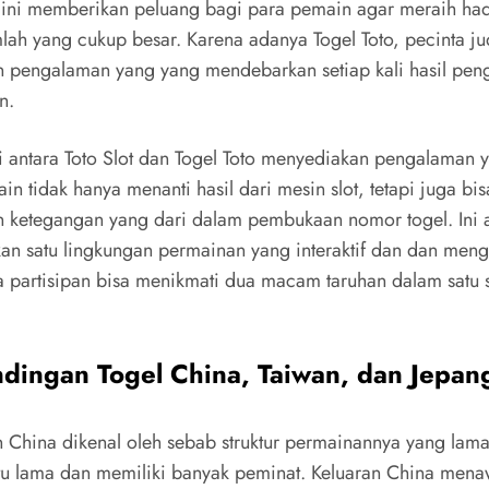
l ini memberikan peluang bagi para pemain agar meraih ha
lah yang cukup besar. Karena adanya Togel Toto, pecinta ju
 pengalaman yang yang mendebarkan setiap kali hasil pen
n.
i antara Toto Slot dan Togel Toto menyediakan pengalaman 
in tidak hanya menanti hasil dari mesin slot, tetapi juga bis
 ketegangan yang dari dalam pembukaan nomor togel. Ini 
an satu lingkungan permainan yang interaktif dan dan meng
 partisipan bisa menikmati dua macam taruhan dalam satu 
dingan Togel China, Taiwan, dan Jepan
 China dikenal oleh sebab struktur permainannya yang lam
tu lama dan memiliki banyak peminat. Keluaran China men