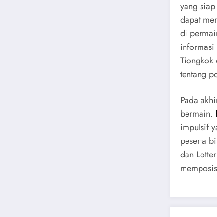
yang siap
dapat men
di permai
informasi
Tiongkok 
tentang p
Pada akhir
bermain.
impulsif y
peserta b
dan Lotte
memposisik