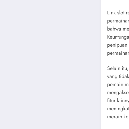
Link slot
permainan
bahwa mer
Keuntunga
penipuan 
permainan
Selain it
yang tidak
pemain me
mengakses
fitur lai
meningkat
meraih ke