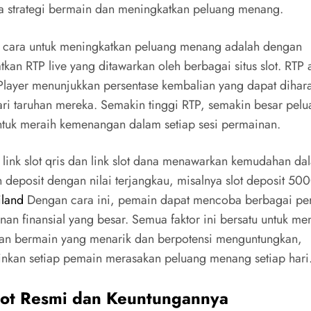
a strategi bermain dan meningkatkan peluang menang.
u cara untuk meningkatkan peluang menang adalah dengan
kan RTP live yang ditawarkan oleh berbagai situs slot. RTP 
 Player menunjukkan persentase kembalian yang dapat dihar
ri taruhan mereka. Semakin tinggi RTP, semakin besar pelu
tuk meraih kemenangan dalam setiap sesi permainan.
, link slot qris dan link slot dana menawarkan kemudahan da
 deposit dengan nilai terjangkau, misalnya slot deposit 50
iland
Dengan cara ini, pemain dapat mencoba berbagai pe
nan finansial yang besar. Semua faktor ini bersatu untuk me
n bermain yang menarik dan berpotensi menguntungkan,
kan setiap pemain merasakan peluang menang setiap hari
lot Resmi dan Keuntungannya