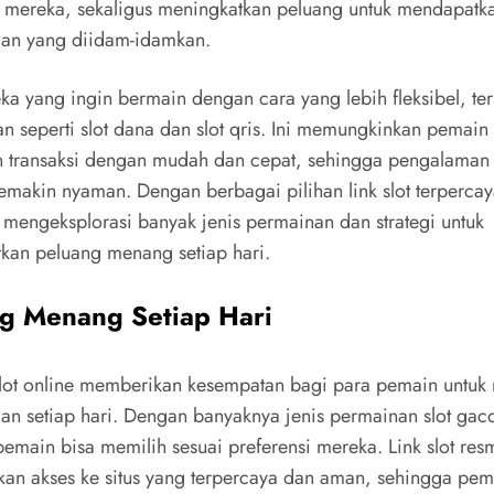
i mereka, sekaligus meningkatkan peluang untuk mendapatk
an yang diidam-idamkan.
ka yang ingin bermain dengan cara yang lebih fleksibel, te
an seperti slot dana dan slot qris. Ini memungkinkan pemain
 transaksi dengan mudah dan cepat, sehingga pengalaman
emakin nyaman. Dengan berbagai pilihan link slot terperca
t mengeksplorasi banyak jenis permainan dan strategi untuk
kan peluang menang setiap hari.
g Menang Setiap Hari
lot online memberikan kesempatan bagi para pemain untuk
n setiap hari. Dengan banyaknya jenis permainan slot gac
pemain bisa memilih sesuai preferensi mereka. Link slot res
an akses ke situs yang terpercaya dan aman, sehingga pem