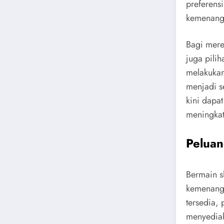
preferens
kemenang
Bagi mere
juga pilih
melakukan
menjadi s
kini dapa
meningkat
Peluan
Bermain s
kemenanga
tersedia, 
menyediak