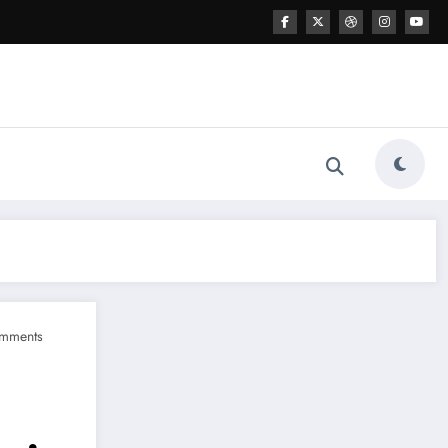
mments