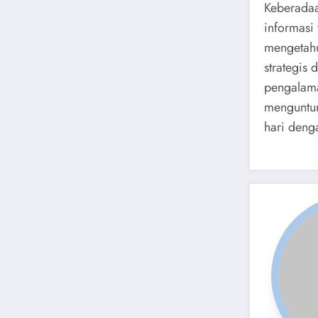
Keberadaa
informasi
mengetahu
strategis
pengalama
menguntu
hari deng