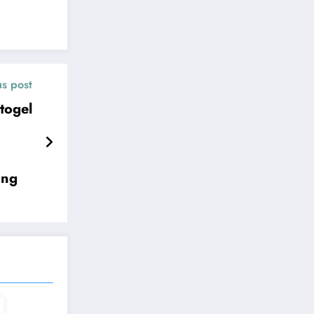
us post
togel
ing