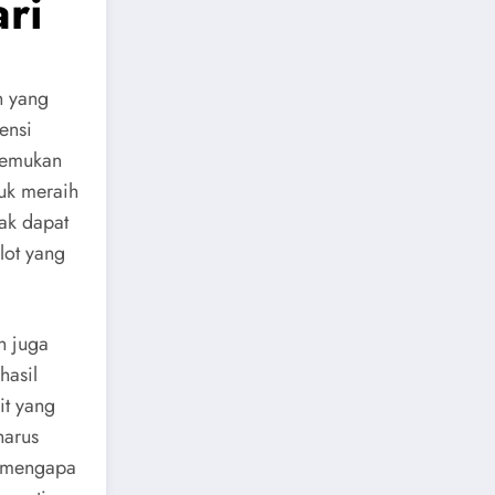
ri
an yang
ensi
nemukan
tuk meraih
ak dapat
lot yang
n juga
hasil
it yang
harus
an mengapa