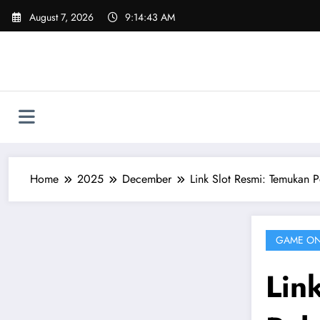
Skip
August 7, 2026
9:14:44 AM
to
content
Home
2025
December
Link Slot Resmi: Temukan 
GAME ON
Lin