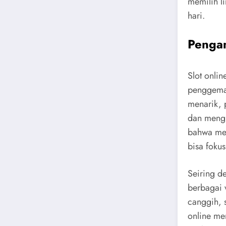
memilih l
hari.
Pengan
Slot onli
penggemar
menarik,
dan mengh
bahwa mer
bisa foku
Seiring d
berbagai v
canggih, 
online me