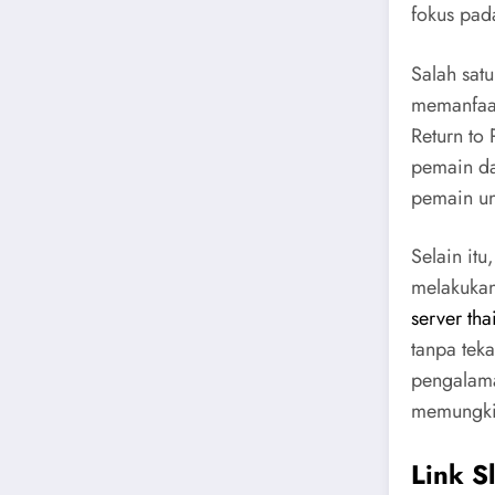
fokus pad
Salah sat
memanfaat
Return to
pemain da
pemain un
Selain itu
melakukan
server tha
tanpa teka
pengalama
memungkin
Link S