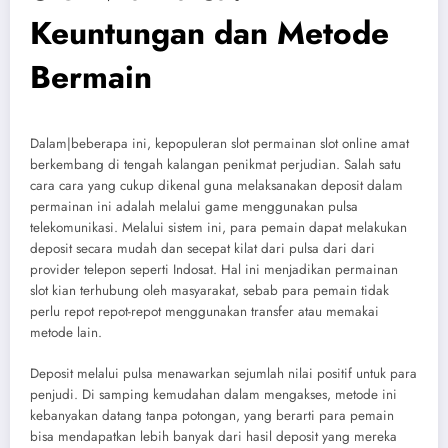
Keuntungan dan Metode
Bermain
Dalam|beberapa ini, kepopuleran slot permainan slot online amat
berkembang di tengah kalangan penikmat perjudian. Salah satu
cara cara yang cukup dikenal guna melaksanakan deposit dalam
permainan ini adalah melalui game menggunakan pulsa
telekomunikasi. Melalui sistem ini, para pemain dapat melakukan
deposit secara mudah dan secepat kilat dari pulsa dari dari
provider telepon seperti Indosat. Hal ini menjadikan permainan
slot kian terhubung oleh masyarakat, sebab para pemain tidak
perlu repot repot-repot menggunakan transfer atau memakai
metode lain.
Deposit melalui pulsa menawarkan sejumlah nilai positif untuk para
penjudi. Di samping kemudahan dalam mengakses, metode ini
kebanyakan datang tanpa potongan, yang berarti para pemain
bisa mendapatkan lebih banyak dari hasil deposit yang mereka