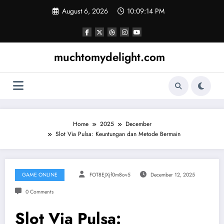
Skip
August 6, 2026
10:09:15 PM
to
content
muchtomydelight.com
Home
2025
December
Slot Via Pulsa: Keuntungan dan Metode Bermain
GAME ONLINE
FOT8EJXjf0m8ov5
December 12, 2025
0 Comments
Slot Via Pulsa: