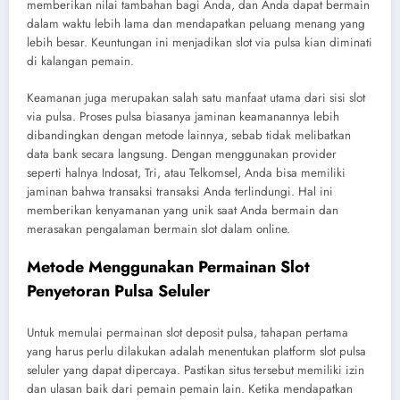
memberikan nilai tambahan bagi Anda, dan Anda dapat bermain
dalam waktu lebih lama dan mendapatkan peluang menang yang
lebih besar. Keuntungan ini menjadikan slot via pulsa kian diminati
di kalangan pemain.
Keamanan juga merupakan salah satu manfaat utama dari sisi slot
via pulsa. Proses pulsa biasanya jaminan keamanannya lebih
dibandingkan dengan metode lainnya, sebab tidak melibatkan
data bank secara langsung. Dengan menggunakan provider
seperti halnya Indosat, Tri, atau Telkomsel, Anda bisa memiliki
jaminan bahwa transaksi transaksi Anda terlindungi. Hal ini
memberikan kenyamanan yang unik saat Anda bermain dan
merasakan pengalaman bermain slot dalam online.
Metode Menggunakan Permainan Slot
Penyetoran Pulsa Seluler
Untuk memulai permainan slot deposit pulsa, tahapan pertama
yang harus perlu dilakukan adalah menentukan platform slot pulsa
seluler yang dapat dipercaya. Pastikan situs tersebut memiliki izin
dan ulasan baik dari pemain pemain lain. Ketika mendapatkan