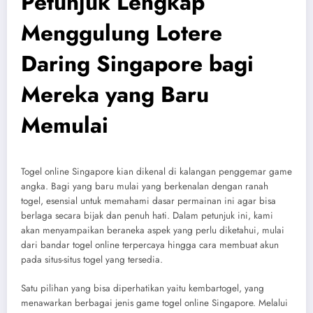
Petunjuk Lengkap
Menggulung Lotere
Daring Singapore bagi
Mereka yang Baru
Memulai
Togel online Singapore kian dikenal di kalangan penggemar game
angka. Bagi yang baru mulai yang berkenalan dengan ranah
togel, esensial untuk memahami dasar permainan ini agar bisa
berlaga secara bijak dan penuh hati. Dalam petunjuk ini, kami
akan menyampaikan beraneka aspek yang perlu diketahui, mulai
dari bandar togel online terpercaya hingga cara membuat akun
pada situs-situs togel yang tersedia.
Satu pilihan yang bisa diperhatikan yaitu kembartogel, yang
menawarkan berbagai jenis game togel online Singapore. Melalui