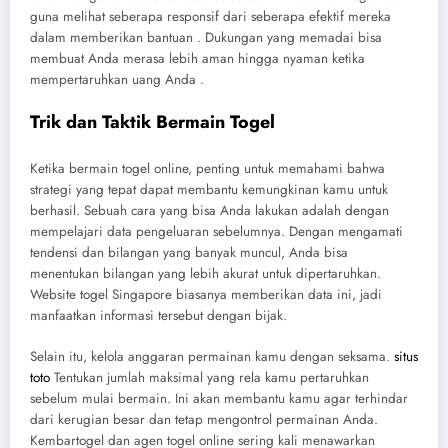
guna melihat seberapa responsif dari seberapa efektif mereka
dalam memberikan bantuan . Dukungan yang memadai bisa
membuat Anda merasa lebih aman hingga nyaman ketika
mempertaruhkan uang Anda .
Trik dan Taktik Bermain Togel
Ketika bermain togel online, penting untuk memahami bahwa
strategi yang tepat dapat membantu kemungkinan kamu untuk
berhasil. Sebuah cara yang bisa Anda lakukan adalah dengan
mempelajari data pengeluaran sebelumnya. Dengan mengamati
tendensi dan bilangan yang banyak muncul, Anda bisa
menentukan bilangan yang lebih akurat untuk dipertaruhkan.
Website togel Singapore biasanya memberikan data ini, jadi
manfaatkan informasi tersebut dengan bijak.
Selain itu, kelola anggaran permainan kamu dengan seksama.
situs
toto
Tentukan jumlah maksimal yang rela kamu pertaruhkan
sebelum mulai bermain. Ini akan membantu kamu agar terhindar
dari kerugian besar dan tetap mengontrol permainan Anda.
Kembartogel dan agen togel online sering kali menawarkan