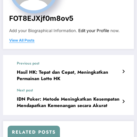
FOT8EJXjf0m8ov5
Add your Biographical Information.
Edit your Profile
now.
View All Posts
Previous post
Hasil HK: Tepat dan Cepat, Meningkatkan
Permainan Lotto HK
Next post
IDN Poker: Metode Meningkatkan Kesempatan
Mendapatkan Kemenangan secara Akurat
RELATED POSTS