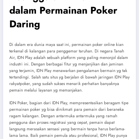
dalam Permainan Poker
Daring
Di dalam era dunia maya saat ini, permainan poker online kian
terkenal di kalangan para penggemar taruhan. Di negara Tanah
Air, IDN Play adalah sebuah platform yang paling menonjol dalam
industri ini. Dengan berbagai fitur yg menjanjikan dan jaminan
yang terjamin, IDN Play menawarkan pengalaman bermain yg tak
tertandingi. Salah satu situs yg berjalan di bawah jaringan IDN Play
rakyatpoker, yang sudah sukses menarik perhatian banyaknya
pemain melalui layanan yg memanjakan.
IDN Poker, bagian dari IDN Play, mempresentasikan beragam tipe
permainan poker yg bisa dinikmati para pemain dari beraneka
ragam kalangan. Dengan antarmuka antarmuka yang ramah
pengguna dan proses registrasi yang cepat, pemain dapat
langsung merasakan sensasi yang bermain tanpa harus berlama-
lama lama. Baik pemain pemula atau profesional, IDN Play punya