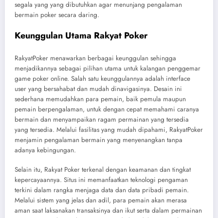
segala yang yang dibutuhkan agar menunjang pengalaman
bermain poker secara daring.
Keunggulan Utama Rakyat Poker
RakyatPoker menawarkan berbagai keunggulan sehingga
menjadikannya sebagai pilihan utama untuk kalangan penggemar
game poker online. Salah satu keunggulannya adalah interface
user yang bersahabat dan mudah dinavigasinya. Desain ini
sederhana memudahkan para pemain, baik pemula maupun
pemain berpengalaman, untuk dengan cepat memahami caranya
bermain dan menyampaikan ragam permainan yang tersedia
yang tersedia. Melalui fasilitas yang mudah dipahami, RakyatPoker
menjamin pengalaman bermain yang menyenangkan tanpa
adanya kebingungan.
Selain itu, Rakyat Poker terkenal dengan keamanan dan tingkat
kepercayaannya. Situs ini memanfaatkan teknologi pengaman
terkini dalam rangka menjaga data dan data pribadi pemain.
Melalui sistem yang jelas dan adil, para pemain akan merasa
aman saat laksanakan transaksinya dan ikut serta dalam permainan