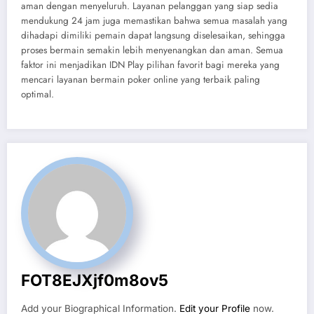
aman dengan menyeluruh. Layanan pelanggan yang siap sedia
mendukung 24 jam juga memastikan bahwa semua masalah yang
dihadapi dimiliki pemain dapat langsung diselesaikan, sehingga
proses bermain semakin lebih menyenangkan dan aman. Semua
faktor ini menjadikan IDN Play pilihan favorit bagi mereka yang
mencari layanan bermain poker online yang terbaik paling
optimal.
FOT8EJXjf0m8ov5
Add your Biographical Information.
Edit your Profile
now.