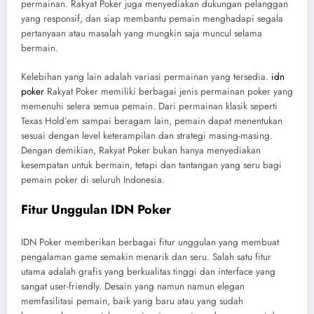
permainan. Rakyat Poker juga menyediakan dukungan pelanggan
yang responsif, dan siap membantu pemain menghadapi segala
pertanyaan atau masalah yang mungkin saja muncul selama
bermain.
Kelebihan yang lain adalah variasi permainan yang tersedia.
idn
poker
Rakyat Poker memiliki berbagai jenis permainan poker yang
memenuhi selera semua pemain. Dari permainan klasik seperti
Texas Hold’em sampai beragam lain, pemain dapat menentukan
sesuai dengan level keterampilan dan strategi masing-masing.
Dengan demikian, Rakyat Poker bukan hanya menyediakan
kesempatan untuk bermain, tetapi dan tantangan yang seru bagi
pemain poker di seluruh Indonesia.
Fitur Unggulan IDN Poker
IDN Poker memberikan berbagai fitur unggulan yang membuat
pengalaman game semakin menarik dan seru. Salah satu fitur
utama adalah grafis yang berkualitas tinggi dan interface yang
sangat user-friendly. Desain yang namun namun elegan
memfasilitasi pemain, baik yang baru atau yang sudah