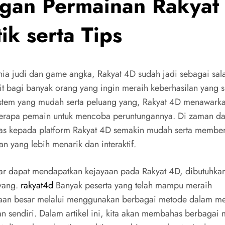
gan Permainan Rakyat
ik serta Tips
ia judi dan game angka, Rakyat 4D sudah jadi sebagai sala
rit bagi banyak orang yang ingin meraih keberhasilan yang s
istem yang mudah serta peluang yang, Rakyat 4D menawark
erapa pemain untuk mencoba peruntungannya. Di zaman dar
itas kepada platform Rakyat 4D semakin mudah serta membe
n yang lebih menarik dan interaktif.
gar dapat mendapatkan kejayaan pada Rakyat 4D, dibutuhkan 
 yang.
rakyat4d
Banyak peserta yang telah mampu meraih
aan besar melalui menggunakan berbagai metode dalam 
n sendiri. Dalam artikel ini, kita akan membahas berbagai