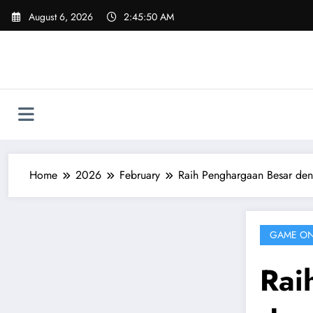
Skip
August 6, 2026
2:45:51 AM
to
content
Home
2026
February
Raih Penghargaan Besar deng
GAME ON
Rai