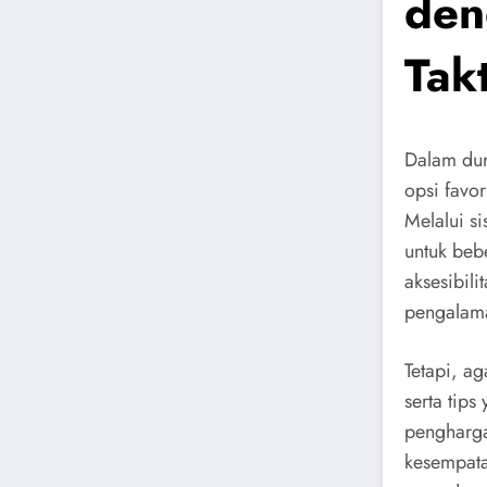
den
Takt
Dalam dun
opsi favo
Melalui s
untuk beb
aksesibil
pengalama
Tetapi, a
serta tips
pengharg
kesempata