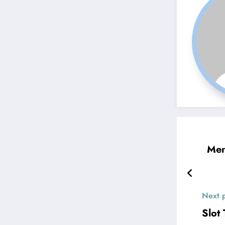
Men
Next 
Slot