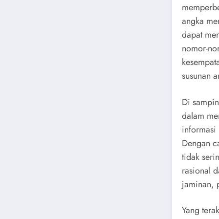
memperbes
angka men
dapat men
nomor-nom
kesempata
susunan an
Di samping
dalam men
informasi 
Dengan ca
tidak ser
rasional 
jaminan, 
Yang tera