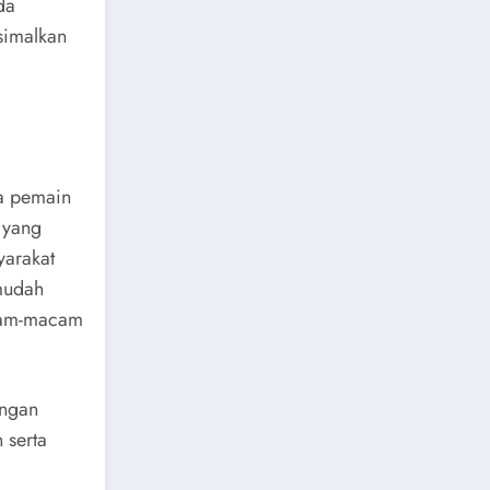
da
ksimalkan
a pemain
 yang
yarakat
mudah
acam-macam
engan
 serta