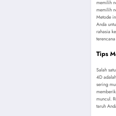
memilih n
memilih n
Metode in
Anda untu
rahasia k
terencana
Tips 
Salah sat
4D adalah
sering mun
memberika
muncul. R
taruh And