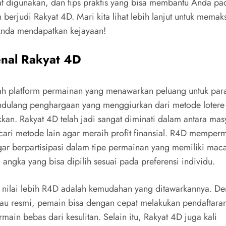
t digunakan, dan tips praktis yang bisa membantu Anda pa
 berjudi Rakyat 4D. Mari kita lihat lebih lanjut untuk mema
nda mendapatkan kejayaan!
nal Rakyat 4D
h platform permainan yang menawarkan peluang untuk par
dulang penghargaan yang menggiurkan dari metode lotere
kan. Rakyat 4D telah jadi sangat diminati dalam antara mas
ari metode lain agar meraih profit finansial. R4D memper
ar berpartisipasi dalam tipe permainan yang memiliki m
 angka yang bisa dipilih sesuai pada preferensi individu.
u nilai lebih R4D adalah kemudahan yang ditawarkannya. D
atau resmi, pemain bisa dengan cepat melakukan pendaftaran
main bebas dari kesulitan. Selain itu, Rakyat 4D juga kali