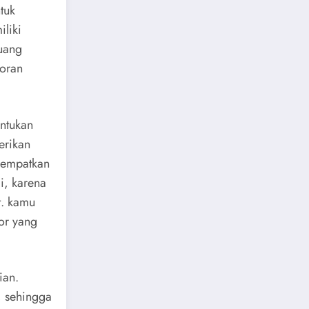
tuk
iliki
 uang
toran
entukan
erikan
nempatkan
i, karena
t. kamu
or yang
ian.
, sehingga