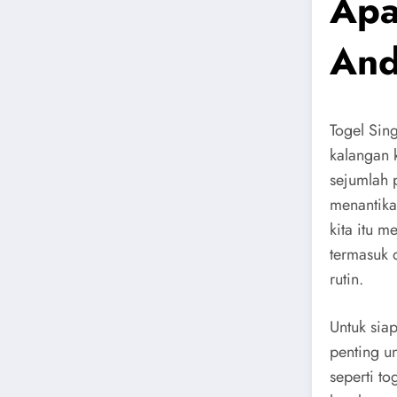
Apa
And
Togel Sin
kalangan 
sejumlah 
menantika
kita itu 
termasuk 
rutin.
Untuk sia
penting un
seperti t