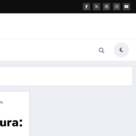
ts
ura: