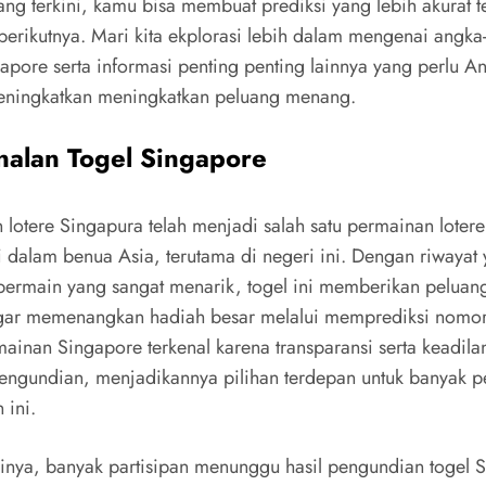
ang terkini, kamu bisa membuat prediksi yang lebih akurat t
berikutnya. Mari kita ekplorasi lebih dalam mengenai angka
gapore serta informasi penting penting lainnya yang perlu 
eningkatkan meningkatkan peluang menang.
alan Togel Singapore
 lotere Singapura telah menjadi salah satu permainan lotere
i dalam benua Asia, terutama di negeri ini. Dengan riwayat
bermain yang sangat menarik, togel ini memberikan peluan
gar memenangkan hadiah besar melalui memprediksi nomo
mainan Singapore terkenal karena transparansi serta keadil
engundian, menjadikannya pilihan terdepan untuk banyak 
 ini.
rinya, banyak partisipan menunggu hasil pengundian togel 