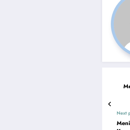
Me
Next 
Meni