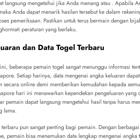
t langsung mengetahui jika Anda menang atau . Apabila A
aka Anda dapat menarik hasilan tersebut ke dalam rekeni
oses pemeriksaan. Pastikan untuk terus bermain dengan bijak
ghormati peraturan yang berlaku.
uaran dan Data Togel Terbaru
 ini, beberapa pemain togel sangat menunggu informasi tent
gapore. Setiap harinya, data mengenai angka keluaran dapat
n secara online demi memberikan kemudahan kepada semu
gapore hari ini menawarkan kependekan pengeluaran yang 
gar pemain dapat langsung mengetahui hasil tanpa harus me
g lama.
l terbaru pun sangat penting bagi pemain. Dengan berbagai 
ine, pemain bisa menemukan data lengkap mengenai angka 