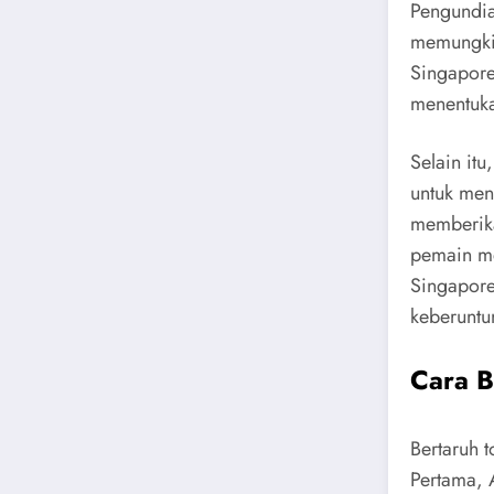
Pengundia
memungkin
Singapore
menentuka
Selain it
untuk meng
memberika
pemain mel
Singapore
keberuntu
Cara B
Bertaruh 
Pertama, A