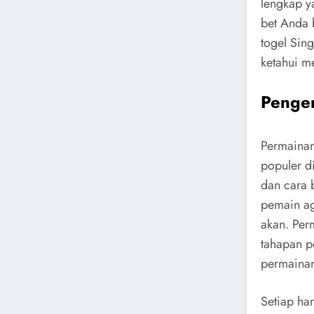
lengkap y
bet Anda 
togel Sin
ketahui m
Pengen
Permainan
populer d
dan cara 
pemain a
akan. Per
tahapan p
permainan
Setiap ha