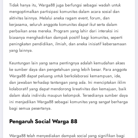
Tidak hanya itu, Warga88 juga berfungsi sebagai wadah untuk
mengoptimalkan partisipasi komunitas dalam acara sosial dan
aktivitas lainnya. Melalui aneka ragam event, forum, dan
kerjasama, seluruh anggota komunitas dapat ikut serta dalam
perbaikan area mereka. Program yang lahir dari interaksi ini
biasanya menghadirkan dampak positif bagi komunitas, seperti
peningkatan pendidikan, ilmiah, dan aneka inisiatif kebersamaan
yang lainnya.
Keuntungan lain yang sama pentingnya adalah kemudahan akses
ke sumber daya dan pengetahuan yang lebih besar. Para anggota
Warga88 dapat peluang untuk berkolaborasi kemampuan, ide,
dan jawaban terhadap tantangan yang ada. Ini menciptakan iklim
kolaboratif yang dapat mendorong kreativitas dan kemajuan, baik
dalam skala individu maupun kelompok. Tersedianya sumber daya
ini menjadikan Warga88 sebagai komunitas yang sangat berharga
bagi semua pesertanya.
Pengaruh Social Warga 88
Warga88 telah menyediakan dampak social yang signifikan bagi