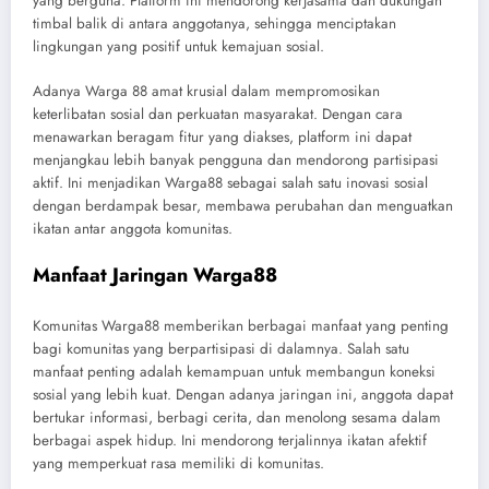
yang berguna. Platform ini mendorong kerjasama dan dukungan
timbal balik di antara anggotanya, sehingga menciptakan
lingkungan yang positif untuk kemajuan sosial.
Adanya Warga 88 amat krusial dalam mempromosikan
keterlibatan sosial dan perkuatan masyarakat. Dengan cara
menawarkan beragam fitur yang diakses, platform ini dapat
menjangkau lebih banyak pengguna dan mendorong partisipasi
aktif. Ini menjadikan Warga88 sebagai salah satu inovasi sosial
dengan berdampak besar, membawa perubahan dan menguatkan
ikatan antar anggota komunitas.
Manfaat Jaringan Warga88
Komunitas Warga88 memberikan berbagai manfaat yang penting
bagi komunitas yang berpartisipasi di dalamnya. Salah satu
manfaat penting adalah kemampuan untuk membangun koneksi
sosial yang lebih kuat. Dengan adanya jaringan ini, anggota dapat
bertukar informasi, berbagi cerita, dan menolong sesama dalam
berbagai aspek hidup. Ini mendorong terjalinnya ikatan afektif
yang memperkuat rasa memiliki di komunitas.