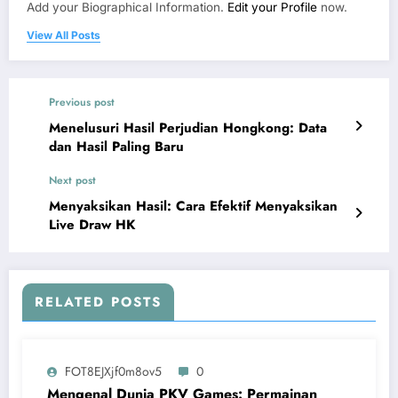
Add your Biographical Information.
Edit your Profile
now.
View All Posts
Previous post
Menelusuri Hasil Perjudian Hongkong: Data
dan Hasil Paling Baru
Next post
Menyaksikan Hasil: Cara Efektif Menyaksikan
Live Draw HK
RELATED POSTS
FOT8EJXjf0m8ov5
0
Mengenal Dunia PKV Games: Permainan