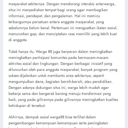
masyarakat sekitarnya. Dengan mendorong interaksi antarwarga,
situs ini menyediakan tempat bagi orang agar membagikan
informasi, pendapat, dan pengalaman. Hal ini memicu
terbangunnya persatuan antara anggota masyarakat, yang
sebelumnya belum kenal. Pertemuan ini menguatkan ikatan sosial,
menurunkan gap, dan menciptakan rasa memiliki yang lebih kuat
di anggota.
Tidak hanya itu, Warga 88 juga berperan dalam meningkatkan
meningkatkan partisipasi komunitas pada bermacam-macam
aktivitas sosial dan lingkungan. Dengan berbagai inisiatif yang
diluncurkan oleh para anggota masyarakat, banyak program yang
sukses dijalankan untuk membantu area sekitarnya, seperti
mengumpulkan dana, kegiatan bersih-bersih, atau pendidikan.
Dengan adanya dukungan situs ini, warga lebih mudah agar
bekerja sama dan bergerak bareng menuju transformasi yang
baik, yang pada gilirannya pada gilirannya meningkatkan kualitas
kehidupan di tersebut.
Akhirnya, dampak sosial warga88 bisa terlihat dalam
pengembangan kemampuan kemampuan serta peningkatan