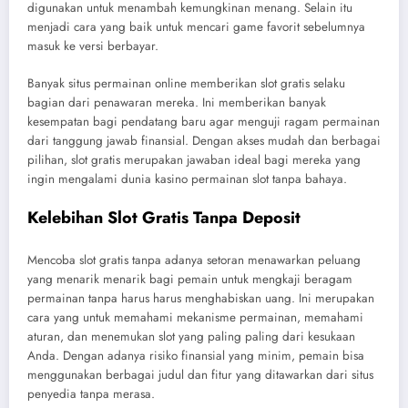
digunakan untuk menambah kemungkinan menang. Selain itu
menjadi cara yang baik untuk mencari game favorit sebelumnya
masuk ke versi berbayar.
Banyak situs permainan online memberikan slot gratis selaku
bagian dari penawaran mereka. Ini memberikan banyak
kesempatan bagi pendatang baru agar menguji ragam permainan
dari tanggung jawab finansial. Dengan akses mudah dan berbagai
pilihan, slot gratis merupakan jawaban ideal bagi mereka yang
ingin mengalami dunia kasino permainan slot tanpa bahaya.
Kelebihan Slot Gratis Tanpa Deposit
Mencoba slot gratis tanpa adanya setoran menawarkan peluang
yang menarik menarik bagi pemain untuk mengkaji beragam
permainan tanpa harus harus menghabiskan uang. Ini merupakan
cara yang untuk memahami mekanisme permainan, memahami
aturan, dan menemukan slot yang paling paling dari kesukaan
Anda. Dengan adanya risiko finansial yang minim, pemain bisa
menggunakan berbagai judul dan fitur yang ditawarkan dari situs
penyedia tanpa merasa.