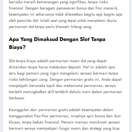
berisiko meraih kemenangan yang signifikan, tanpa risiko
finansial. Dengan beragam penawaran bonus dan fitur menarik,
kesempatan ini seharusnya tidak dilewatkan begitu saja begitu saja
oleh pencinta slot. Inilah saat yang tepat untuk menyelami dunia
permainan slot tanpa perlu khawatir hilang uang.
Apa Yang Dimaksud Dengan Slot Tanpa
Biaya?
Slot tanpa biaya adalah permainan mesin slot yang dapat
dimainkan tanpa harus melakukan deposit. Hal ini adalah opsi
seru bagi pemain yang ingin mengalami sensasi bermain tanpa
risiko kehilangan uang. Dengan permainan gratis ini, Anda dapat
menjelajahi beraneka topik dan mekanisme permainan, seraya
berlatih meningkatkan skill terlebih dahulu main dalam permainan
berbayar.
Keunggulan dari permainan gratis adalah kesempatan dalam
menggunakan fitur-fitur permainan, misalnya spin bonus dan ikon
khusus, tanpa beban finansial. Pemain mampu menikmati sensasi
bermain seraya mempelajari fungsi mesin dan strategi yang bisa