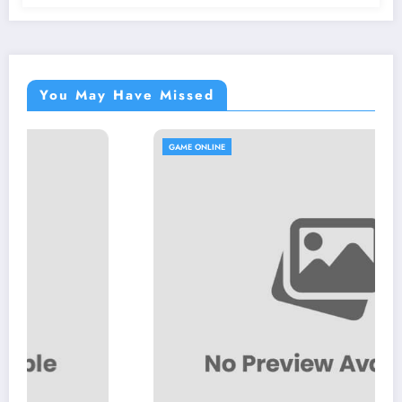
You May Have Missed
GAME ONLINE