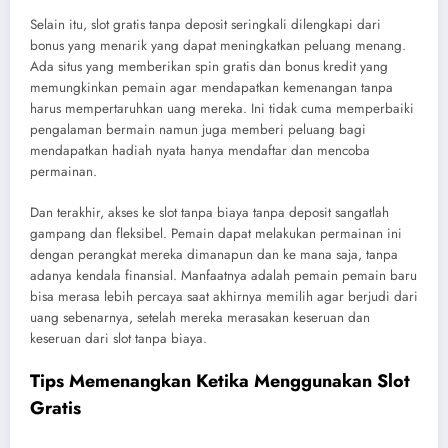
Selain itu, slot gratis tanpa deposit seringkali dilengkapi dari
bonus yang menarik yang dapat meningkatkan peluang menang.
Ada situs yang memberikan spin gratis dan bonus kredit yang
memungkinkan pemain agar mendapatkan kemenangan tanpa
harus mempertaruhkan uang mereka. Ini tidak cuma memperbaiki
pengalaman bermain namun juga memberi peluang bagi
mendapatkan hadiah nyata hanya mendaftar dan mencoba
permainan.
Dan terakhir, akses ke slot tanpa biaya tanpa deposit sangatlah
gampang dan fleksibel. Pemain dapat melakukan permainan ini
dengan perangkat mereka dimanapun dan ke mana saja, tanpa
adanya kendala finansial. Manfaatnya adalah pemain pemain baru
bisa merasa lebih percaya saat akhirnya memilih agar berjudi dari
uang sebenarnya, setelah mereka merasakan keseruan dan
keseruan dari slot tanpa biaya.
Tips Memenangkan Ketika Menggunakan Slot
Gratis