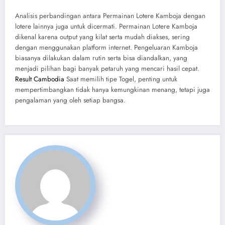
Analisis perbandingan antara Permainan Lotere Kamboja dengan
lotere lainnya juga untuk dicermati. Permainan Lotere Kamboja
dikenal karena output yang kilat serta mudah diakses, sering
dengan menggunakan platform internet. Pengeluaran Kamboja
biasanya dilakukan dalam rutin serta bisa diandalkan, yang
menjadi pilihan bagi banyak petaruh yang mencari hasil cepat.
Result Cambodia
Saat memilih tipe Togel, penting untuk
mempertimbangkan tidak hanya kemungkinan menang, tetapi juga
pengalaman yang oleh setiap bangsa.