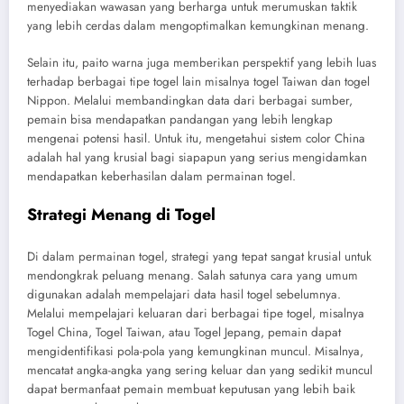
menyediakan wawasan yang berharga untuk merumuskan taktik
yang lebih cerdas dalam mengoptimalkan kemungkinan menang.
Selain itu, paito warna juga memberikan perspektif yang lebih luas
terhadap berbagai tipe togel lain misalnya togel Taiwan dan togel
Nippon. Melalui membandingkan data dari berbagai sumber,
pemain bisa mendapatkan pandangan yang lebih lengkap
mengenai potensi hasil. Untuk itu, mengetahui sistem color China
adalah hal yang krusial bagi siapapun yang serius mengidamkan
mendapatkan keberhasilan dalam permainan togel.
Strategi Menang di Togel
Di dalam permainan togel, strategi yang tepat sangat krusial untuk
mendongkrak peluang menang. Salah satunya cara yang umum
digunakan adalah mempelajari data hasil togel sebelumnya.
Melalui mempelajari keluaran dari berbagai tipe togel, misalnya
Togel China, Togel Taiwan, atau Togel Jepang, pemain dapat
mengidentifikasi pola-pola yang kemungkinan muncul. Misalnya,
mencatat angka-angka yang sering keluar dan yang sedikit muncul
dapat bermanfaat pemain membuat keputusan yang lebih baik