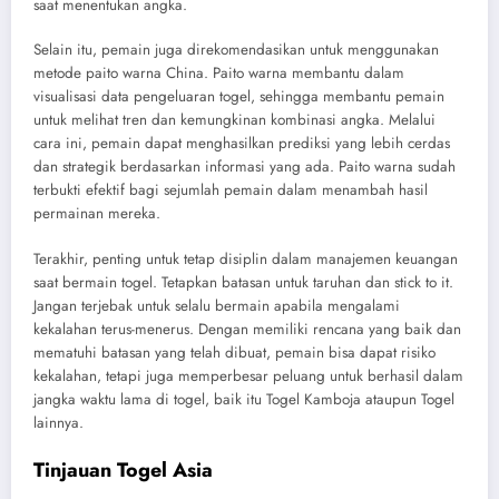
saat menentukan angka.
Selain itu, pemain juga direkomendasikan untuk menggunakan
metode paito warna China. Paito warna membantu dalam
visualisasi data pengeluaran togel, sehingga membantu pemain
untuk melihat tren dan kemungkinan kombinasi angka. Melalui
cara ini, pemain dapat menghasilkan prediksi yang lebih cerdas
dan strategik berdasarkan informasi yang ada. Paito warna sudah
terbukti efektif bagi sejumlah pemain dalam menambah hasil
permainan mereka.
Terakhir, penting untuk tetap disiplin dalam manajemen keuangan
saat bermain togel. Tetapkan batasan untuk taruhan dan stick to it.
Jangan terjebak untuk selalu bermain apabila mengalami
kekalahan terus-menerus. Dengan memiliki rencana yang baik dan
mematuhi batasan yang telah dibuat, pemain bisa dapat risiko
kekalahan, tetapi juga memperbesar peluang untuk berhasil dalam
jangka waktu lama di togel, baik itu Togel Kamboja ataupun Togel
lainnya.
Tinjauan Togel Asia