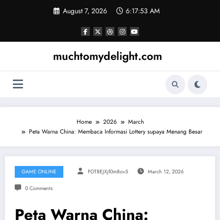
Skip
August 7, 2026
6:17:53 AM
to
content
muchtomydelight.com
Home
2026
March
Peta Warna China: Membaca Informasi Lottery supaya Menang Besar
GAME ONLINE
FOT8EJXjf0m8ov5
March 12, 2026
0 Comments
Peta Warna China: