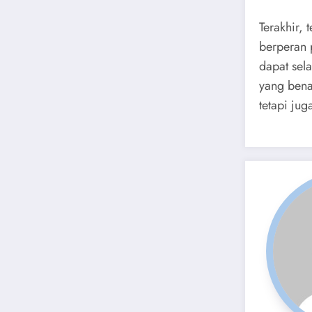
Terakhir, 
berperan 
dapat sel
yang bena
tetapi ju