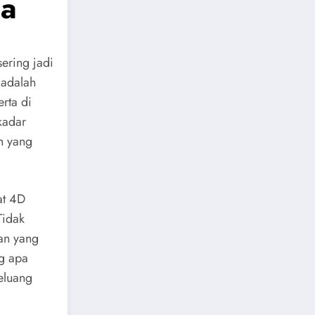
ua
ering jadi
 adalah
rta di
kadar
h yang
at 4D
Tidak
tan yang
ng apa
eluang