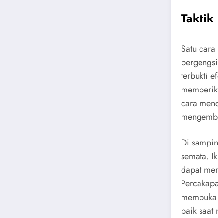
Taktik
Satu cara
bergengsi
terbukti e
memberik
cara menc
mengemban
Di sampin
semata. I
dapat mem
Percakapa
membuka 
baik saat