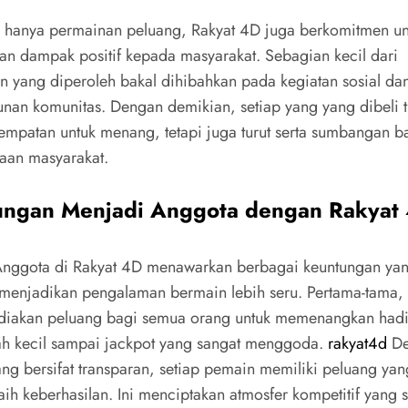
i hanya permainan peluang, Rakyat 4D juga berkomitmen un
n dampak positif kepada masyarakat. Sebagian kecil dari
n yang diperoleh bakal dihibahkan pada kegiatan sosial da
an komunitas. Dengan demikian, setiap yang yang dibeli t
empatan untuk menang, tetapi juga turut serta sumbangan b
raan masyarakat.
ungan Menjadi Anggota dengan Rakyat
nggota di Rakyat 4D menawarkan berbagai keuntungan ya
enjadikan pengalaman bermain lebih seru. Pertama-tama, 
diakan peluang bagi semua orang untuk memenangkan hadi
ah kecil sampai jackpot yang sangat menggoda.
rakyat4d
De
ng bersifat transparan, setiap pemain memiliki peluang ya
ih keberhasilan. Ini menciptakan atmosfer kompetitif yang s