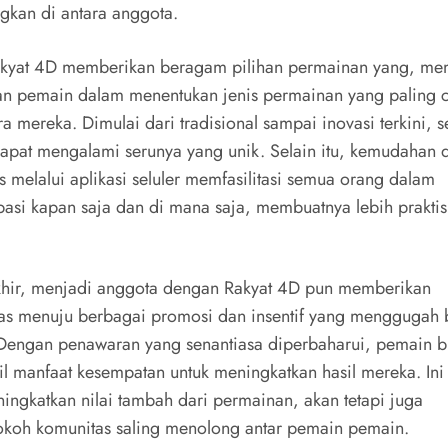
kan di antara anggota.
kyat 4D memberikan beragam pilihan permainan yang, me
n pemain dalam menentukan jenis permainan yang paling 
ra mereka. Dimulai dari tradisional sampai inovasi terkini, s
apat mengalami serunya yang unik. Selain itu, kemudahan 
 melalui aplikasi seluler memfasilitasi semua orang dalam
ipasi kapan saja dan di mana saja, membuatnya lebih prakti
khir, menjadi anggota dengan Rakyat 4D pun memberikan
itas menuju berbagai promosi dan insentif yang menggugah 
Dengan penawaran yang senantiasa diperbaharui, pemain b
 manfaat kesempatan untuk meningkatkan hasil mereka. Ini
ingkatkan nilai tambah dari permainan, akan tetapi juga
oh komunitas saling menolong antar pemain pemain.