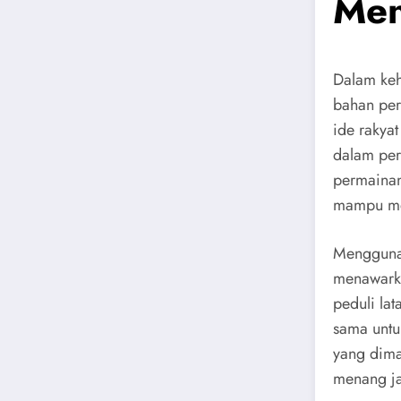
Men
Dalam keh
bahan per
ide rakya
dalam per
permainan
mampu me
Menggunak
menawarka
peduli la
sama untuk
yang dima
menang ja