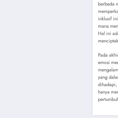
berbeda m
memperkay
inklusif 
mana memb
Hal ini a
menciptak
Pada akhi
emosi mem
mengalami
yang dala
dihadapi,
hanya men
pertumbuh