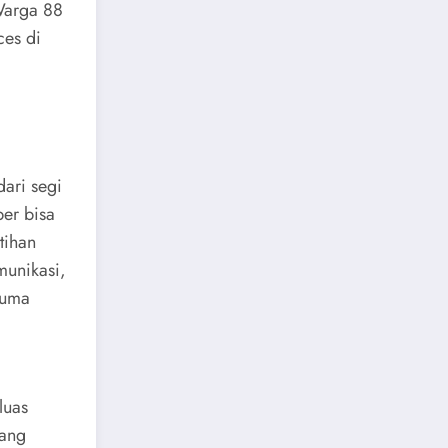
 Warga 88
ces di
ari segi
ber bisa
tihan
unikasi,
cuma
luas
yang