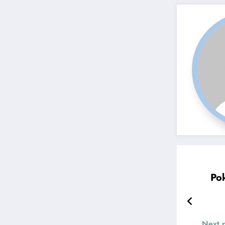
Po
Next 