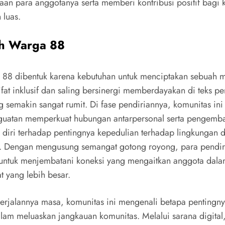
raan para anggotanya serta memberi kontribusi positif bagi 
 luas.
ah Warga 88
 88 dibentuk karena kebutuhan untuk menciptakan sebuah m
ifat inklusif dan saling bersinergi memberdayakan di teks p
g semakin sangat rumit. Di fase pendiriannya, komunitas ini
uatan memperkuat hubungan antarpersonal serta pengemb
 diri terhadap pentingnya kepedulian terhadap lingkungan d
a. Dengan mengusung semangat gotong royong, para pendir
untuk menjembatani koneksi yang mengaitkan anggota dal
t yang lebih besar.
erjalannya masa, komunitas ini mengenali betapa pentingn
alam meluaskan jangkauan komunitas. Melalui sarana digital