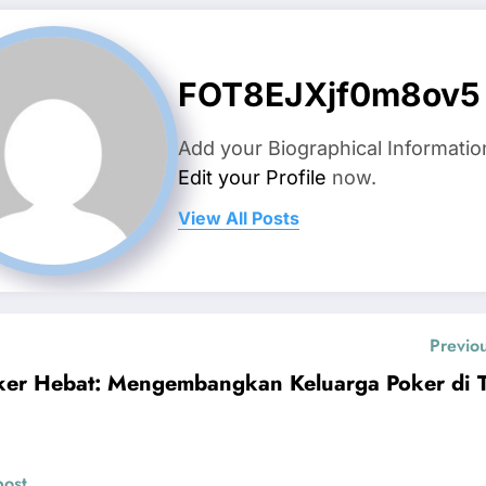
FOT8EJXjf0m8ov5
Add your Biographical Informatio
Edit your Profile
now.
View All Posts
Previo
ker Hebat: Mengembangkan Keluarga Poker di 
post