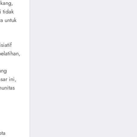
akang,
 tidak
a untuk
siatif
elatihan,
ung
sar ini,
unitas
ota