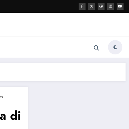
ts
a di