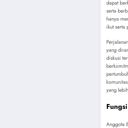
dapat ber
serta berb
hanya mem
ikut serta
Perjalanan
yang dira
diskusi t
berkomit
pertumbuh
komunitas
yang lebih
Fungsi
Anggota 