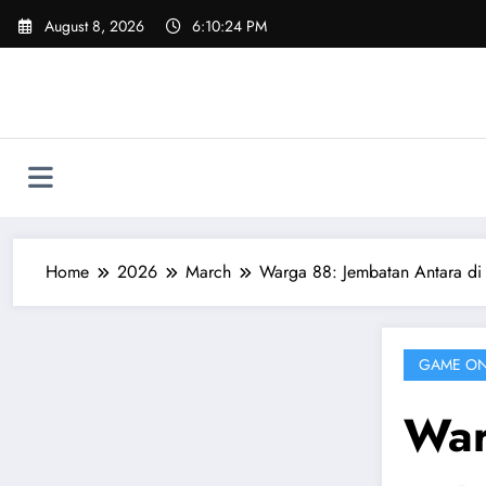
Skip
August 8, 2026
6:10:25 PM
to
content
Home
2026
March
Warga 88: Jembatan Antara di 
GAME ON
War