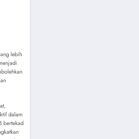
yang lebih
 menjadi
embolehkan
dan
at,
ktif dalam
88 bertekad
ngkatkan