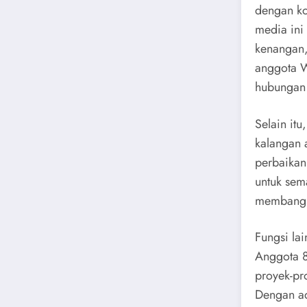
dengan ko
media ini
kenangan,
anggota W
hubungan 
Selain itu
kalangan 
perbaikan
untuk sema
membangun
Fungsi la
Anggota 
proyek-pr
Dengan ad