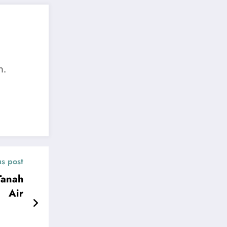
n.
us post
Tanah
Air