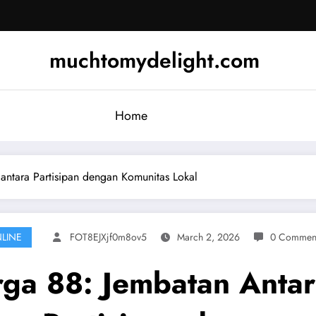
muchtomydelight.com
Home
antara Partisipan dengan Komunitas Lokal
LINE
FOT8EJXjf0m8ov5
March 2, 2026
0 Commen
ga 88: Jembatan Antar