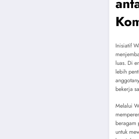
ant
Kom
Inisiatif 
menjembat
luas. Di 
lebih pen
anggotany
bekerja s
Melalui W
memperera
beragam pr
untuk me