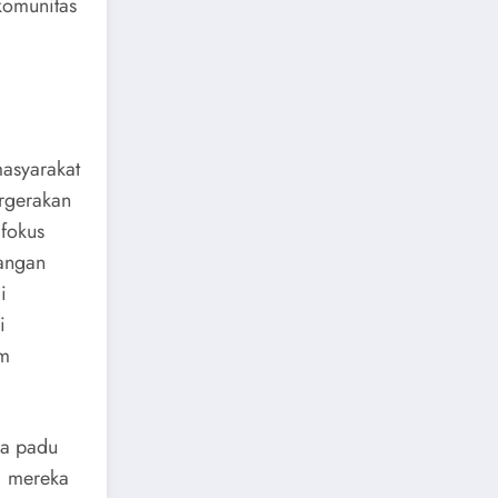
komunitas
asyarakat
ergerakan
 fokus
angan
i
i
am
ya padu
, mereka