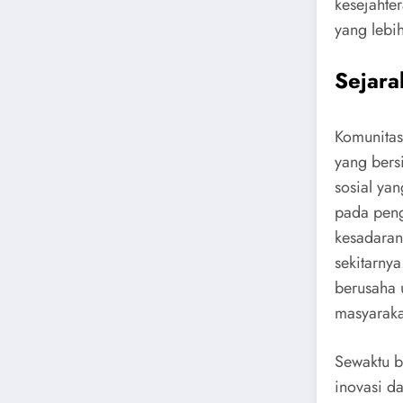
kesejahte
yang lebih
Sejar
Komunitas
yang bers
sosial yan
pada peng
kesadaran
sekitarny
berusaha 
masyaraka
Sewaktu b
inovasi d