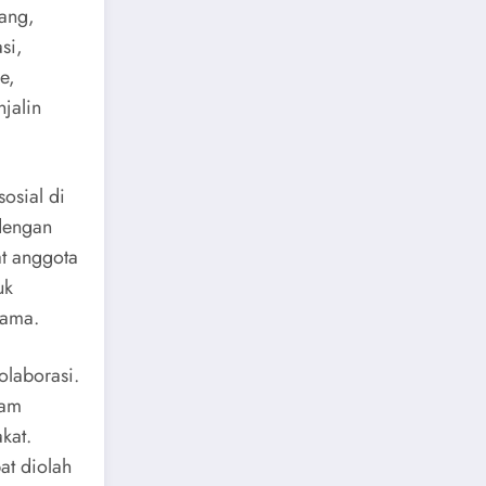
ang,
si,
e,
jalin
osial di
dengan
at anggota
uk
sama.
olaborasi.
lam
kat.
at diolah