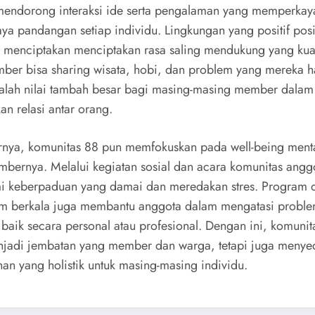
endorong interaksi ide serta pengalaman yang memperkay
a pandangan setiap individu. Lingkungan yang positif posit
ini menciptakan menciptakan rasa saling mendukung yang kua
er bisa sharing wisata, hobi, dan problem yang mereka h
dalah nilai tambah besar bagi masing-masing member dalam
an relasi antar orang.
rnya, komunitas 88 pun memfokuskan pada well-being menta
bernya. Melalui kegiatan sosial dan acara komunitas angg
 keberpaduan yang damai dan meredakan stres. Program 
m berkala juga membantu anggota dalam mengatasi probl
 baik secara personal atau profesional. Dengan ini, komunit
jadi jembatan yang member dan warga, tetapi juga menye
an yang holistik untuk masing-masing individu.