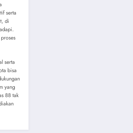
a
if serta
t, di
adapi.
 proses
l serta
ota bisa
dukungan
em yang
as 88 tak
diakan