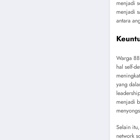
menjadi s
menjadi sa
antara an
Keunt
Warga 88 
hal self-
meningkat
yang dala
leadershi
menjadi b
menyongso
Selain it
network s