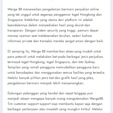
Warga 88 menawarkan pengalaman bermain perjudian online
yang tak unggul untuk segenap penggemar togel Hongkong dan
Singapore. Kelebihan yang utama dari platform ini adalah
keandalannya dalam menyediakan hasil yang akurat dan
transparan. Dengan sistem security yang tinggi, pemain dapat
merasa nyaman saat melaksanakan taruhan, sadari bahwa
informasi private dan transaksi mereka sangat aman dengan baik.
Di samping itu, Warga 88 memberikan akses yang mudah untuk
para petaruh untuk melakukan bet pada berbagai jenis perjudian,
termasuk togel Hongkong, togel Singapura, dan toto Sydney.
Tampilan yang ramah pengguna memudahkan pengguna baru
untuk beradaptasi dan menggunakan semua fasilitas yang tersedia.
Melalui banyak pilihan jenis bet dan grafik hasil yang jelas,
pengalaman bermain menjadi lebih menyenangkan.
Dukungan pelanggan yang handal dan cepat tanggap pun
menjadi alasan mengapa banyak orang mengutamakan Warga88.
Tim customer support support siap membantu kapan saja dengan
berbagai pertanyaan atau masalah yang mungkin timbul. Melalui