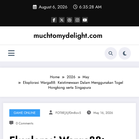
Skip
August 6, 2026
6:35:29 AM
to
content
muchtomydelight.com
Home
2026
May
Eksplorasi Warga88: Keistimewaan Dalam Menggunakan Togel
Hongkong serta Singapura
GAME ONLINE
FOT8EJXjf0m8ov5
May 16, 2026
0 Comments