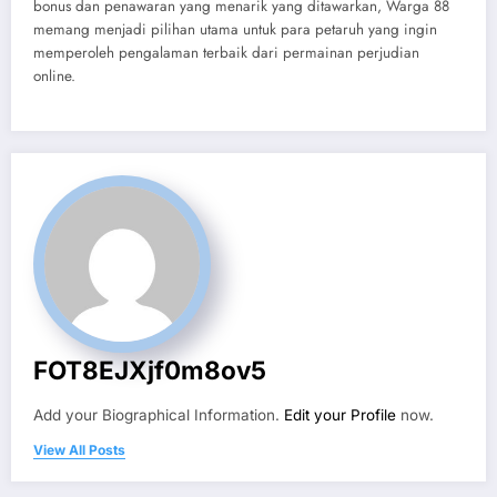
bonus dan penawaran yang menarik yang ditawarkan, Warga 88
memang menjadi pilihan utama untuk para petaruh yang ingin
memperoleh pengalaman terbaik dari permainan perjudian
online.
FOT8EJXjf0m8ov5
Add your Biographical Information.
Edit your Profile
now.
View All Posts