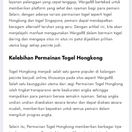
layanan pelanggan yang cepat tanggap, Warga88 bertekad untuk
memberikan platform yang sehat dan nyaman bagi para pemain.
Selain, dengan adanya variasi permainan togel seperti togel
Hongkong dan togel Singapore, pemain dapat mendapatkan
beragam alternatif taruhan yang seru. Dengan artikel ini, kita akan
menjelajahi manfaat menggunakan Warga88 dalam bermain togel
daring dan mengapa situs ini situs ini patut dijadikan pilihan
utama bagi setiap pecinta judi.
Kelebihan Permainan Togel Hongkong
Togel Hongkong menjadi salah satu game populer di kalangan
pecinta berjudi online, khususnya pada situs seperti Warga88.
Salah satu keunggulan utama dari segi Permainan Togel Hongkong
ialah tingkat transparansi serta keakuratan angka sehingga
menjadikan para pemain berasa semakin nyaman. Setiap angka
undian undian disediakan secara teratur dan dapat diakses secara
mudah, memberikan kepastian untuk semua pemain dalam
mengikuti progres angka.
Selain itu, Permainan Togel Hongkong memberikan berbagai tipe