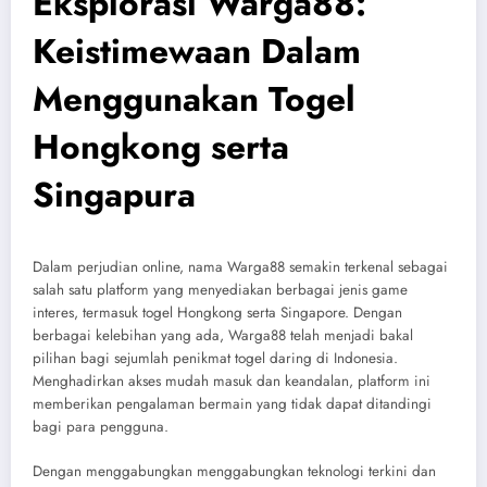
Eksplorasi Warga88:
Keistimewaan Dalam
Menggunakan Togel
Hongkong serta
Singapura
Dalam perjudian online, nama Warga88 semakin terkenal sebagai
salah satu platform yang menyediakan berbagai jenis game
interes, termasuk togel Hongkong serta Singapore. Dengan
berbagai kelebihan yang ada, Warga88 telah menjadi bakal
pilihan bagi sejumlah penikmat togel daring di Indonesia.
Menghadirkan akses mudah masuk dan keandalan, platform ini
memberikan pengalaman bermain yang tidak dapat ditandingi
bagi para pengguna.
Dengan menggabungkan menggabungkan teknologi terkini dan