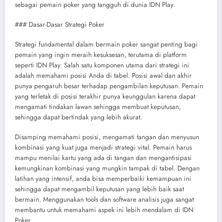
sebagai pemain poker yang tangguh di dunia IDN Play.
### Dasar-Dasar Strategi Poker
Strategi fundamental dalam bermain poker sangat penting bagi
pemain yang ingin meraih kesuksesan, terutama di platform
seperti IDN Play. Salah satu komponen utama dari strategi ini
adalah memahami posisi Anda di tabel. Posisi awal dan akhir
punya pengaruh besar terhadap pengambilan keputusan. Pemain
yang terletak di posisi terakhir punya keunggulan karena dapat
mengamati tindakan lawan sehingga membuat keputusan,
sehingga dapat bertindak yang lebih akurat.
Disamping memahami posisi, mengamati tangan dan menyusun
kombinasi yang kuat juga menjadi strategi vital. Pemain harus
mampu menilai kartu yang ada di tangan dan mengantisipasi
kemungkinan kombinasi yang mungkin tampak di tabel. Dengan
latihan yang intensif, anda bisa memperbaiki kemampuan ini
sehingga dapat mengambil keputusan yang lebih baik saat
bermain. Menggunakan tools dan software analisis juga sangat
membantu untuk memahami aspek ini lebih mendalam di IDN
Poker.