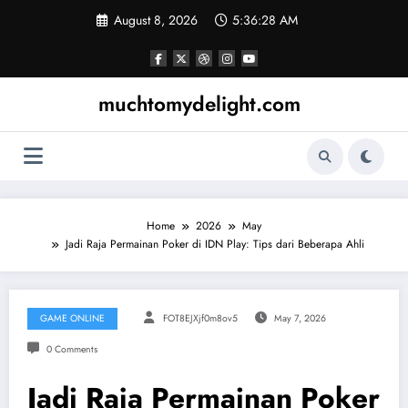
Skip
August 8, 2026
5:36:29 AM
to
content
muchtomydelight.com
Home
2026
May
Jadi Raja Permainan Poker di IDN Play: Tips dari Beberapa Ahli
GAME ONLINE
FOT8EJXjf0m8ov5
May 7, 2026
0 Comments
Jadi Raja Permainan Poker