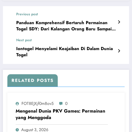
Previous post
Panduan Komprehensif Bertaruh Permainan
Togel SDY: Dari Kalangan Orang Baru Sampai
Professional
Next post
Iontogel Menyelami Keajaiban Di Dalam Dunia
Togel
RELATED POSTS
FOT8EJXjf0m8ov5
0
Mengenal Dunia PKV Games: Permainan
yang Menggoda
August 3, 2026