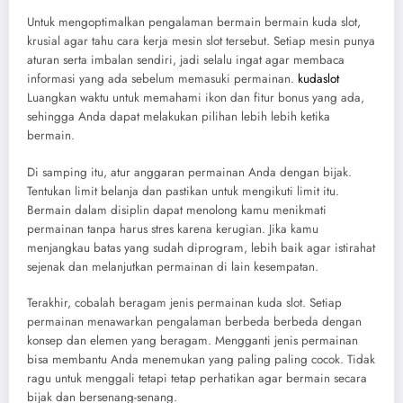
Untuk mengoptimalkan pengalaman bermain bermain kuda slot,
krusial agar tahu cara kerja mesin slot tersebut. Setiap mesin punya
aturan serta imbalan sendiri, jadi selalu ingat agar membaca
informasi yang ada sebelum memasuki permainan.
kudaslot
Luangkan waktu untuk memahami ikon dan fitur bonus yang ada,
sehingga Anda dapat melakukan pilihan lebih lebih ketika
bermain.
Di samping itu, atur anggaran permainan Anda dengan bijak.
Tentukan limit belanja dan pastikan untuk mengikuti limit itu.
Bermain dalam disiplin dapat menolong kamu menikmati
permainan tanpa harus stres karena kerugian. Jika kamu
menjangkau batas yang sudah diprogram, lebih baik agar istirahat
sejenak dan melanjutkan permainan di lain kesempatan.
Terakhir, cobalah beragam jenis permainan kuda slot. Setiap
permainan menawarkan pengalaman berbeda berbeda dengan
konsep dan elemen yang beragam. Mengganti jenis permainan
bisa membantu Anda menemukan yang paling paling cocok. Tidak
ragu untuk menggali tetapi tetap perhatikan agar bermain secara
bijak dan bersenang-senang.