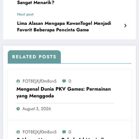
Sangat Menarik?
Next post
Lima Alasan Mengapa KawanTogel Menjadi
Favorit Beberapa Pencinta Game
RELATED POSTS
FOT8EJXjf0m8ov5
0
Mengenal Dunia PKV Games: Permainan
yang Menggoda
August 3, 2026
FOT8EJXjf0m8ov5
0