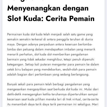
Menyenangkan dengan
Slot Kuda: Cerita Pemain
Permainan kuda slot kuda telah menjadi salah satu game yang
semakin semakin terkenal di antara penggila taruhan di dunia
maya. Dengan adanya perpaduan antara keseruan berlomba-
lomba dan peluang dalam mendapatkan imbalan yang menarik
menarik perhatian, slot kuda slot memberikan pengalaman
bermain yang tidak sekadar menghibur, tetapi penuh dipenuhi
ketegangan. Setiap kali putaran mengantar para pemain ke dalam
cetak biru balapan yang mendebarkan, seolah-olah para pemain
adalah bagian dari perlombaan yang sedang berlangsung.
Banyak sekali para pemain telah berbagi pengalaman yang
mengesankan mengasyikkan saat berkuda slot kuda ini. Mulai dari
detik-detik menegangkan ketika taruhannya dipertaruhkan sampai
keceriaan saat kuda pilihan mereka lari di trek virtual, cerita-cerita
itu menambah daya tarik daya tarik permainan ini sekaligus. Mari