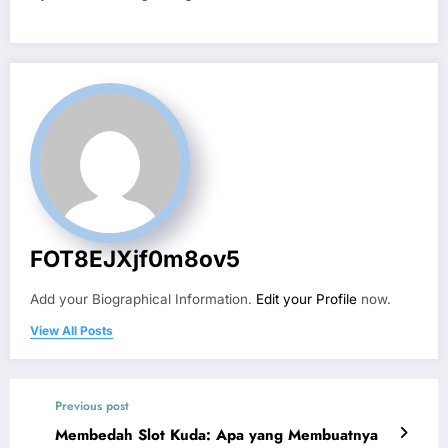
FOT8EJXjf0m8ov5
Add your Biographical Information.
Edit your Profile
now.
View All Posts
Previous post
Membedah Slot Kuda: Apa yang Membuatnya