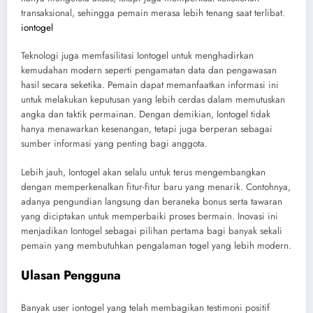
transaksional, sehingga pemain merasa lebih tenang saat terlibat.
iontogel
Teknologi juga memfasilitasi Iontogel untuk menghadirkan
kemudahan modern seperti pengamatan data dan pengawasan
hasil secara seketika. Pemain dapat memanfaatkan informasi ini
untuk melakukan keputusan yang lebih cerdas dalam memutuskan
angka dan taktik permainan. Dengan demikian, Iontogel tidak
hanya menawarkan kesenangan, tetapi juga berperan sebagai
sumber informasi yang penting bagi anggota.
Lebih jauh, Iontogel akan selalu untuk terus mengembangkan
dengan memperkenalkan fitur-fitur baru yang menarik. Contohnya,
adanya pengundian langsung dan beraneka bonus serta tawaran
yang diciptakan untuk memperbaiki proses bermain. Inovasi ini
menjadikan Iontogel sebagai pilihan pertama bagi banyak sekali
pemain yang membutuhkan pengalaman togel yang lebih modern.
Ulasan Pengguna
Banyak user iontogel yang telah membagikan testimoni positif