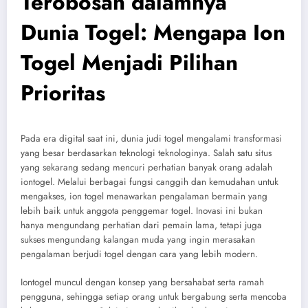
Terobosan dalamnya
Dunia Togel: Mengapa Ion
Togel Menjadi Pilihan
Prioritas
Pada era digital saat ini, dunia judi togel mengalami transformasi
yang besar berdasarkan teknologi teknologinya. Salah satu situs
yang sekarang sedang mencuri perhatian banyak orang adalah
iontogel. Melalui berbagai fungsi canggih dan kemudahan untuk
mengakses, ion togel menawarkan pengalaman bermain yang
lebih baik untuk anggota penggemar togel. Inovasi ini bukan
hanya mengundang perhatian dari pemain lama, tetapi juga
sukses mengundang kalangan muda yang ingin merasakan
pengalaman berjudi togel dengan cara yang lebih modern.
Iontogel muncul dengan konsep yang bersahabat serta ramah
pengguna, sehingga setiap orang untuk bergabung serta mencoba