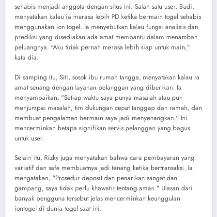
sehabis menjadi anggota dengan situs ini. Salah satu user, Budi,
menyatakan kalau ia merasa lebih PD ketika bermain togel sehabis
menggunakan ion togel. Ia menyebutkan kalau fungsi analisis dan
prediksi yang disediakan ada amat membantu dalam menambah
peluangnya. "Aku tidak pernah merasa lebih siap untuk main,"
kata dia.
Di samping itu, Siti, sosok ibu rumah tangga, menyatakan kalau ia
amat senang dengan layanan pelanggan yang diberikan. Ia
menyampaikan, "Setiap waktu saya punya masalah atau pun
menjumpai masalah, tim dukungan cepat tanggap dan ramah, dan
membuat pengalaman bermain saya jadi menyenangkan." Ini
mencerminkan betapa signifikan servis pelanggan yang bagus
untuk user.
Selain itu, Rizky juga menyatakan bahwa cara pembayaran yang
variatif dan safe membuatnya jadi tenang ketika bertransaksi. Ia
mengatakan, "Prosedur deposit dan penarikan sangat dan
gampang, saya tidak perlu khawatir tentang aman." Ulasan dari
banyak pengguna tersebut jelas mencerminkan keunggulan
iontogel di dunia togel saat ini.