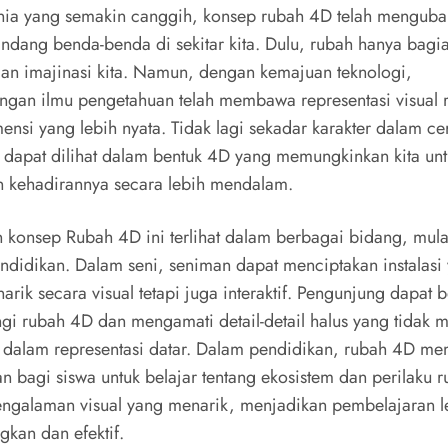
ia yang semakin canggih, konsep rubah 4D telah menguba
ndang benda-benda di sekitar kita. Dulu, rubah hanya bagia
dan imajinasi kita. Namun, dengan kemajuan teknologi,
gan ilmu pengetahuan telah membawa representasi visual 
nsi yang lebih nyata. Tidak lagi sekadar karakter dalam cer
i dapat dilihat dalam bentuk 4D yang memungkinkan kita un
 kehadirannya secara lebih mendalam.
 konsep Rubah 4D ini terlihat dalam berbagai bidang, mulai
ndidikan. Dalam seni, seniman dapat menciptakan instalasi 
rik secara visual tetapi juga interaktif. Pengunjung dapat b
ngi rubah 4D dan mengamati detail-detail halus yang tidak 
 dalam representasi datar. Dalam pendidikan, rubah 4D m
n bagi siswa untuk belajar tentang ekosistem dan perilaku 
engalaman visual yang menarik, menjadikan pembelajaran l
kan dan efektif.