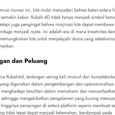
mua inovasi ini, kita mulai menyadari bahwa batas antara f
 semakin kabur. Rubah 4D tidak hanya menjadi simbol kem
 tetapi juga pengingat bahwa imajinasi kita dapat membawa
erduga menjadi nyata. Ini adalah era di mana kreativitas dan
memungkinkan kita untuk menjelajahi dunia yang sebelumn
impikan.
gan dan Peluang
ia Rubah4d, tantangan sering kali muncul dari kompleksita
 yang digunakan dalam pengembangan dan operasionalnya.
menghadapi kesulitan dalam memahami dan memanfaatkan fi
, sehingga mengakibatkan pengalaman yang kurang memua
, tingginya persaingan di antara platform sejenis membuat s
ang tidak tepat dapat menjadi kelemahan, berdampak pada