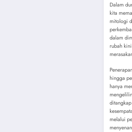
Dalam dun
kita mema
mitologi 
perkemban
dalam dime
rubah kin
merasakan
Penerapan
hingga pe
hanya mena
mengelili
ditangkap
kesempata
melalui p
menyenang