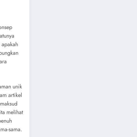
onsep
atunya
a apakah
abungkan
ara
.
aman unik
am artikel
dimaksud
ta melihat
penuh
sama-sama.