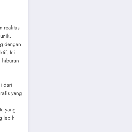
 realitas
unik.
ng dengan
if. Ini
g hiburan
i dari
rafis yang
tu yang
g lebih