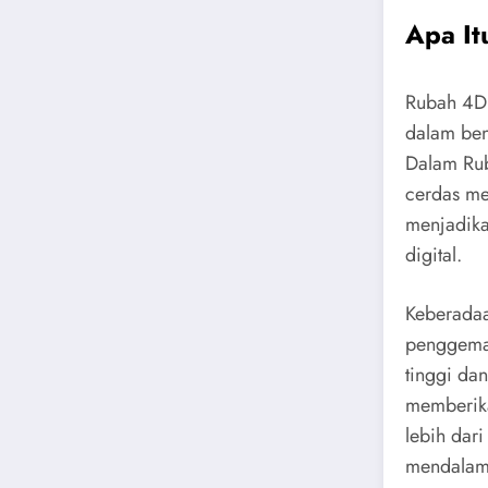
Apa I
Rubah 4D 
dalam ben
Dalam Rub
cerdas me
menjadika
digital.
Keberadaa
penggemar
tinggi da
memberika
lebih dar
mendalam 