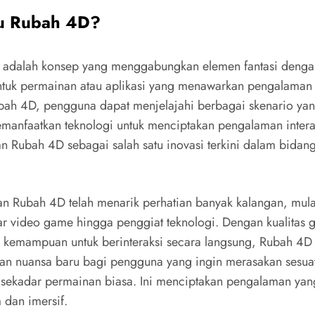
tu Rubah 4D?
adalah konsep yang menggabungkan elemen fantasi dengan
tuk permainan atau aplikasi yang menawarkan pengalaman 
ah 4D, pengguna dapat menjelajahi berbagai skenario ya
manfaatkan teknologi untuk menciptakan pengalaman interakt
n Rubah 4D sebagai salah satu inovasi terkini dalam bidan
n Rubah 4D telah menarik perhatian banyak kalangan, mula
 video game hingga penggiat teknologi. Dengan kualitas g
n kemampuan untuk berinteraksi secara langsung, Rubah 4D
n nuansa baru bagi pengguna yang ingin merasakan sesua
i sekadar permainan biasa. Ini menciptakan pengalaman yan
dan imersif.