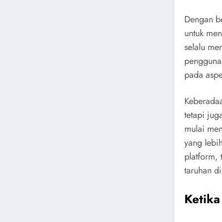
Dengan be
untuk men
selalu me
pengguna 
pada aspe
Keberada
tetapi ju
mulai men
yang lebi
platform, 
taruhan di
Ketika