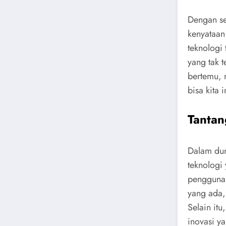
Dengan se
kenyataan
teknologi
yang tak t
bertemu, 
bisa kita 
Tantan
Dalam dun
teknologi
pengguna 
yang ada
Selain itu
inovasi y