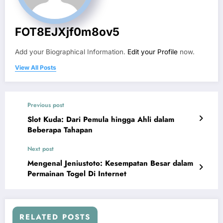
FOT8EJXjf0m8ov5
Add your Biographical Information.
Edit your Profile
now.
View All Posts
Previous post
Slot Kuda: Dari Pemula hingga Ahli dalam
Beberapa Tahapan
Next post
Mengenal Jeniustoto: Kesempatan Besar dalam
Permainan Togel Di Internet
RELATED POSTS