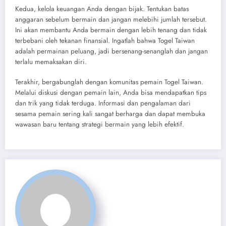
Kedua, kelola keuangan Anda dengan bijak. Tentukan batas
anggaran sebelum bermain dan jangan melebihi jumlah tersebut.
Ini akan membantu Anda bermain dengan lebih tenang dan tidak
terbebani oleh tekanan finansial. Ingatlah bahwa Togel Taiwan
adalah permainan peluang, jadi bersenang-senanglah dan jangan
terlalu memaksakan diri.
Terakhir, bergabunglah dengan komunitas pemain Togel Taiwan.
Melalui diskusi dengan pemain lain, Anda bisa mendapatkan tips
dan trik yang tidak terduga. Informasi dan pengalaman dari
sesama pemain sering kali sangat berharga dan dapat membuka
wawasan baru tentang strategi bermain yang lebih efektif.