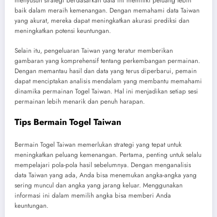
menyusun strategi berdasarkan data ini memiliki peluang lebih
baik dalam meraih kemenangan. Dengan memahami data Taiwan
yang akurat, mereka dapat meningkatkan akurasi prediksi dan
meningkatkan potensi keuntungan.
Selain itu, pengeluaran Taiwan yang teratur memberikan
gambaran yang komprehensif tentang perkembangan permainan.
Dengan memantau hasil dan data yang terus diperbarui, pemain
dapat menciptakan analisis mendalam yang membantu memahami
dinamika permainan Togel Taiwan. Hal ini menjadikan setiap sesi
permainan lebih menarik dan penuh harapan.
Tips Bermain Togel Taiwan
Bermain Togel Taiwan memerlukan strategi yang tepat untuk
meningkatkan peluang kemenangan. Pertama, penting untuk selalu
mempelajari pola-pola hasil sebelumnya. Dengan menganalisis
data Taiwan yang ada, Anda bisa menemukan angka-angka yang
sering muncul dan angka yang jarang keluar. Menggunakan
informasi ini dalam memilih angka bisa memberi Anda
keuntungan.