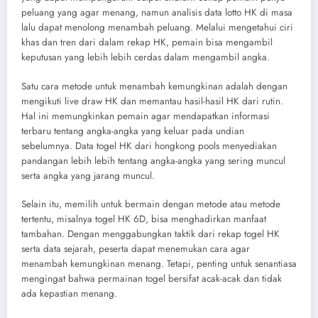
peluang yang agar menang, namun analisis data lotto HK di masa
lalu dapat menolong menambah peluang. Melalui mengetahui ciri
khas dan tren dari dalam rekap HK, pemain bisa mengambil
keputusan yang lebih lebih cerdas dalam mengambil angka.
Satu cara metode untuk menambah kemungkinan adalah dengan
mengikuti live draw HK dan memantau hasil-hasil HK dari rutin.
Hal ini memungkinkan pemain agar mendapatkan informasi
terbaru tentang angka-angka yang keluar pada undian
sebelumnya. Data togel HK dari hongkong pools menyediakan
pandangan lebih lebih tentang angka-angka yang sering muncul
serta angka yang jarang muncul.
Selain itu, memilih untuk bermain dengan metode atau metode
tertentu, misalnya togel HK 6D, bisa menghadirkan manfaat
tambahan. Dengan menggabungkan taktik dari rekap togel HK
serta data sejarah, peserta dapat menemukan cara agar
menambah kemungkinan menang. Tetapi, penting untuk senantiasa
mengingat bahwa permainan togel bersifat acak-acak dan tidak
ada kepastian menang.