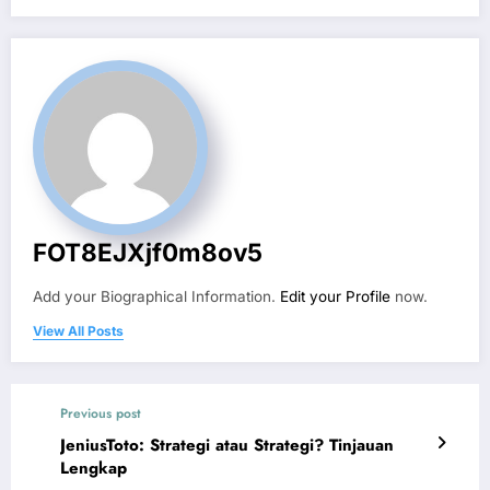
FOT8EJXjf0m8ov5
Add your Biographical Information.
Edit your Profile
now.
View All Posts
Previous post
JeniusToto: Strategi atau Strategi? Tinjauan
Lengkap