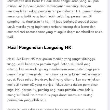
Menyimpan data lotere HK dari hasil pengeluaran yang lalu pun
krusial untuk meningkatkan kemungkinan menang. Dengan
mengandalkan rekap pengeluaran pengeluaran HK, pemain dapat
merancang taktik yang lebih lebih untuk tiap permainan. Di
samping itu, ringkasan hk hari ini juga berfungsi sebagai acuan
untuk mereka yang ingin tetap terbaru tentang data lotere dan
mencari-cari nomor-nomor yang mungkin dapat memberikan nasib
baik.
Hasil Pengundian Langsung HK
Hasil Live Draw HK merupakan momen yang sangat ditunggu-
tunggu oleh beberapa pemain togel. Setiap kali hasil yang
ditampilkan secara langsung memberikan kesempatan bagi para
pemain agar mengetahui nomor-nomor yang keluar keluar dengan
cepat. Pada setiap live draw, hasil yang ditampilkan menunjukkan
meliputi nomor 6D yang menjadi fokus utama dalam permainan
togel HK. Karena itu, penting bagi para pemain untuk selalu
mengikuti hasil live draw ini supaya dapat menyusun strategi
permainan yang lebih baik.
Selain itu mengakses hasil secara langsung, pemain pun dapat