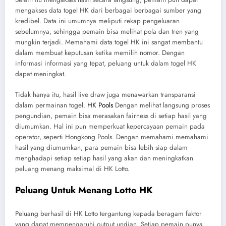
mengakses data togel HK dari berbagai berbagai sumber yang
kredibel. Data ini umumnya meliputi rekap pengeluaran
sebelumnya, sehingga pemain bisa melihat pola dan tren yang
mungkin terjadi. Memahami data togel HK ini sangat membantu
dalam membuat keputusan ketika memilih nomor. Dengan
informasi informasi yang tepat, peluang untuk dalam togel HK
dapat meningkat.
Tidak hanya itu, hasil live draw juga menawarkan transparansi
dalam permainan togel.
HK Pools
Dengan melihat langsung proses
pengundian, pemain bisa merasakan fairness di setiap hasil yang
diumumkan. Hal ini pun memperkuat kepercayaan pemain pada
operator, seperti Hongkong Pools. Dengan memahami memahami
hasil yang diumumkan, para pemain bisa lebih siap dalam
menghadapi setiap setiap hasil yang akan dan meningkatkan
peluang menang maksimal di HK Lotto.
Peluang Untuk Menang Lotto HK
Peluang berhasil di HK Lotto tergantung kepada beragam faktor
yang dapat mempengaruhi output undian. Setiap pemain punya