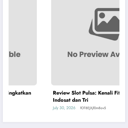
n
Review Slot Pulsa: Kenali Fitur Unggulan
Indosat dan Tri
July 30, 2026
fOT8EJXjf0m8ov5