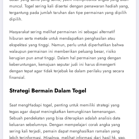
muncul. Togel sering kali disertai dengan penawaran hadiah yang,
tergantung pada jumlah taruhan dan tipe permainan yang dipilih
dipilih.
Masyarakat sering melihat permainan ini sebagai alternatif
hiburan serta metode untuk mendapatkan penghasilan atau
ekspektasi yang tinggi. Namun, perlu untuk diperhatikan bahwa
walaupun permainan ini memberikan peluang besar, risiko
kerugian pun amat tinggi. Dalam hal permainan yang dengan
keberuntungan, kemajuan seputar judi ini harus dimengerti
dengan tepat agar tidak terjebak ke dalam perilaku yang secara
finansial.
Strategi Bermain Dalam Togel
Saat mengHadapi togel, penting untuk memiliki strategi yang
tegas agar dapat meningkatkan kemungkinan kemenangan.
Sebuah pendekatan yang bisa diterapkan adalah analisis data
keluaran sebelumnya. Dengan mempelajari corak angka yang
sering kali terjadi, pemain dapat menghasilkan ramalan yang
lebih terinformasi. Misalnya, melihat informasi dari hasil hk, sgp,