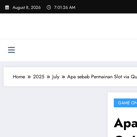
Skip
August 8, 2026
7:01:27 AM
to
content
Home
2025
July
Apa sebab Permainan Slot via Qu
GAME ON
Apa