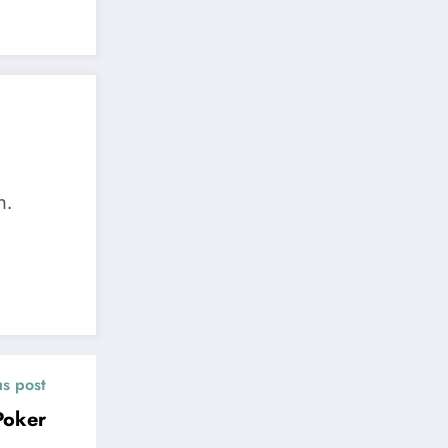
n.
us post
Poker