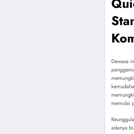
Qui
Sta
Kom
Dewasa in
penggemar
memungkin
kemudahan 
memungki
memulai p
Keunggula
adanya bi