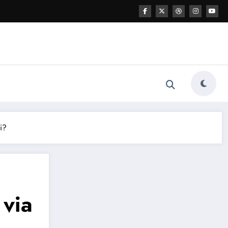
i?
 via