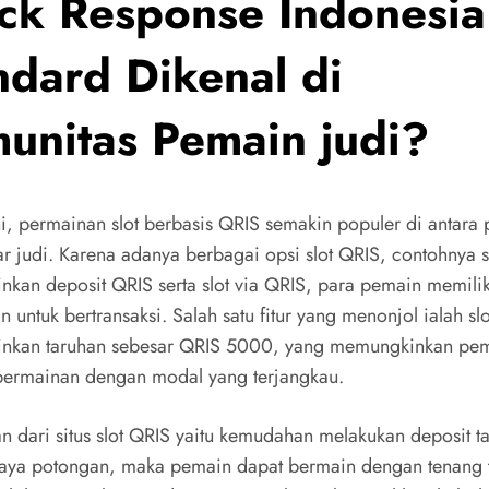
ck Response Indonesia
ndard Dikenal di
unitas Pemain judi?
i, permainan slot berbasis QRIS semakin populer di antara 
 judi. Karena adanya berbagai opsi slot QRIS, contohnya s
kan deposit QRIS serta slot via QRIS, para pemain memilik
untuk bertransaksi. Salah satu fitur yang menonjol ialah sl
nkan taruhan sebesar QRIS 5000, yang memungkinkan pem
ermainan dengan modal yang terjangkau.
n dari situs slot QRIS yaitu kemudahan melakukan deposit t
aya potongan, maka pemain dapat bermain dengan tenang 