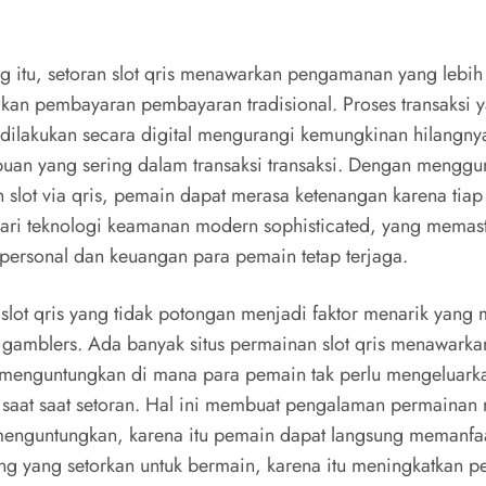
g itu, setoran slot qris menawarkan pengamanan yang lebih
kan pembayaran pembayaran tradisional. Proses transaksi 
 dilakukan secara digital mengurangi kemungkinan hilangny
puan yang sering dalam transaksi transaksi. Dengan mengg
 slot via qris, pemain dapat merasa ketenangan karena tiap 
dari teknologi keamanan modern sophisticated, yang memas
 personal dan keuangan para pemain tetap terjaga.
 slot qris yang tidak potongan menjadi faktor menarik yang 
 gamblers. Ada banyak situs permainan slot qris menawark
menguntungkan di mana para pemain tak perlu mengeluark
saat saat setoran. Hal ini membuat pengalaman permainan
enguntungkan, karena itu pemain dapat langsung memanfaa
ng yang setorkan untuk bermain, karena itu meningkatkan p