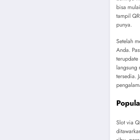
bisa mula
tampil QR
punya.
Setelah m
Anda. Past
terupdate
langsung 
tersedia.
pengalama
Popula
Slot via 
ditawarka
ribu, par