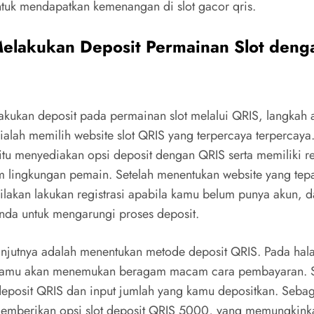
tuk mendapatkan kemenangan di slot gacor qris.
elakukan Deposit Permainan Slot den
akukan deposit pada permainan slot melalui QRIS, langkah 
 ialah memilih website slot QRIS yang terpercaya terpercaya
 itu menyediakan opsi deposit dengan QRIS serta memiliki r
m lingkungan pemain. Setelah menentukan website yang tep
silakan lakukan registrasi apabila kamu belum punya akun, d
nda untuk mengarungi proses deposit.
anjutnya adalah menentukan metode deposit QRIS. Pada ha
 kamu akan menemukan beragam macam cara pembayaran. S
t deposit QRIS dan input jumlah yang kamu depositkan. Sebag
emberikan opsi slot deposit QRIS 5000, yang memungkin