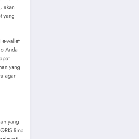
, akan
et yang
 e-wallet
ldo Anda
dapat
ihan yang
ya agar
han yang
 QRIS lima
melewati