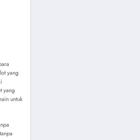
para
lot yang
i
ot yang
ain untuk
anpa
tanpa