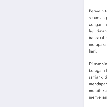
Bermain t
sejumlah 
dengan mu
lagi data
transaksi 
merupakan
hari.
Di sampin
beragam b
satria4d 
mendapatk
meraih ke
menyenan