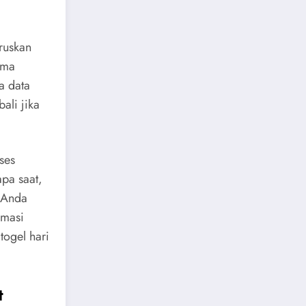
ruskan
ama
a data
ali jika
ses
pa saat,
 Anda
rmasi
togel hari
t