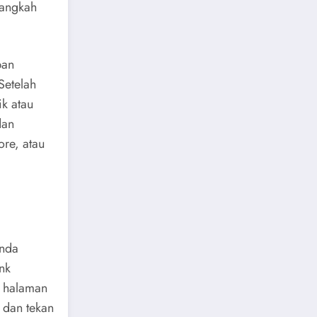
langkah
pan
 Setelah
ik atau
dan
ore, atau
Anda
ink
h halaman
 dan tekan