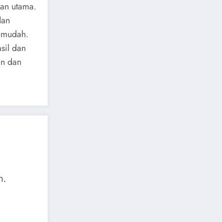
gan utama.
dan
a mudah.
sil dan
an dan
n.