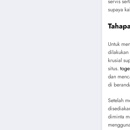
servis ser
supaya kal
Tahapa
Untuk meng
dilakukan
krusial s
situs.
toge
dan menca
di beranda
Setelah m
disediaka
diminta m
menggunak