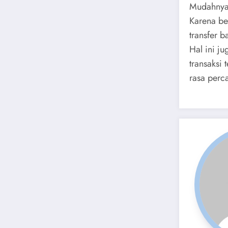
Mudahnya 
Karena be
transfer 
Hal ini j
transaksi
rasa perc