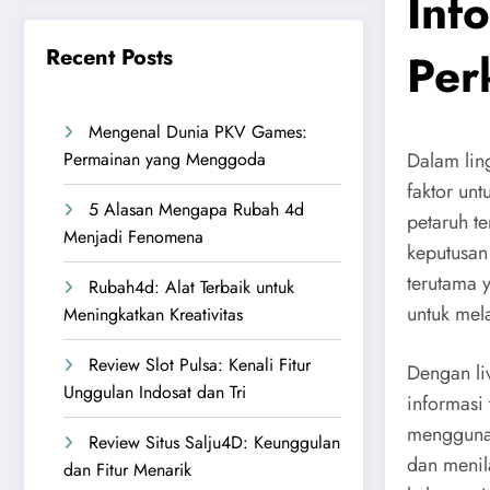
Inf
Recent Posts
Per
Mengenal Dunia PKV Games:
Permainan yang Menggoda
Dalam lin
faktor un
5 Alasan Mengapa Rubah 4d
petaruh t
Menjadi Fenomena
keputusan
terutama 
Rubah4d: Alat Terbaik untuk
untuk mel
Meningkatkan Kreativitas
Review Slot Pulsa: Kenali Fitur
Dengan li
Unggulan Indosat dan Tri
informasi
menggunak
Review Situs Salju4D: Keunggulan
dan menila
dan Fitur Menarik