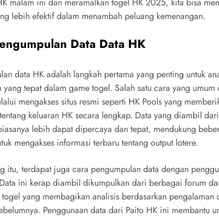
HK malam ini dan meramalkan togel HK 2025, kita bisa men
yang lebih efektif dalam menambah peluang kemenangan.
Pengumpulan Data Data HK
an data HK adalah langkah pertama yang penting untuk ana
 yang tepat dalam game togel. Salah satu cara yang umum 
lalui mengakses situs resmi seperti HK Pools yang memberi
 tentang keluaran HK secara lengkap. Data yang diambil dar
 biasanya lebih dapat dipercaya dan tepat, mendukung bebe
tuk mengakses informasi terbaru tentang output lotere.
g itu, terdapat juga cara pengumpulan data dengan pengg
 Data ini kerap diambil dikumpulkan dari berbagai forum da
 togel yang membagikan analisis berdasarkan pengalaman 
ebelumnya. Penggunaan data dari Paito HK ini membantu u