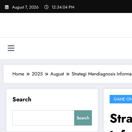
Skip
August 7, 2026
12:34:05 PM
to
content
Home
2025
August
Strategi Mendiagnosis Informa
Search
GAME ON
Str
Search