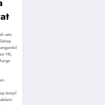
a
at
ah satu
 Setiap
mengambil
asi HK,
rharga
kan
ap tampil
endalami