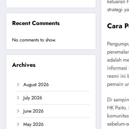
keluaran 
strategi 
Recent Comments
Cara 
No comments to show.
Pengumpul
peramalan
adalah me
Archives
informasi
resmi ini
pemain un
August 2026
July 2026
Di sampin
HK Paito.
June 2026
komunitas
sebelum-s
May 2026