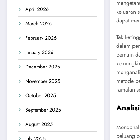
mengetahu
April 2026
keluaran 
dapat men
March 2026
Tak ketin
February 2026
dalam pen
January 2026
pemain da
kemungkin
December 2025
menganali
metode pe
November 2025
ramalan s
October 2025
Analis
September 2025
August 2025
Menganali
peluang p
July 2025