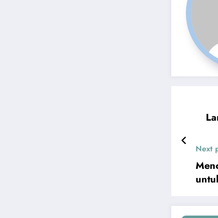
La
Next 
Menc
untu