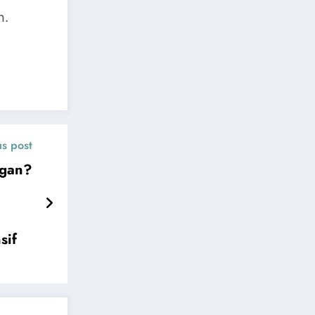
n.
us post
ngan?
sif