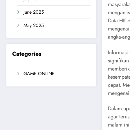
masyaraka
June 2025
mengantis
Data HK pa
May 2025
mengenai 
angka-ang
Informasi
Categories
signifikan
memberika
GAME ONLINE
kesempata
cepat. Me
mengenai 
Dalam upa
agar teru
malam ini