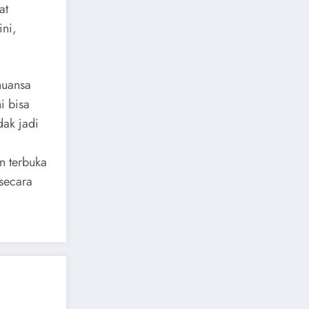
at
ini,
nuansa
i bisa
dak jadi
n terbuka
secara