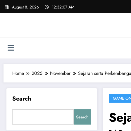
Skip
August 8, 2026
12:32:08 AM
to
content
Home
2025
November
Sejarah serta Perkembanga
Search
GAME ON
Sej
Search