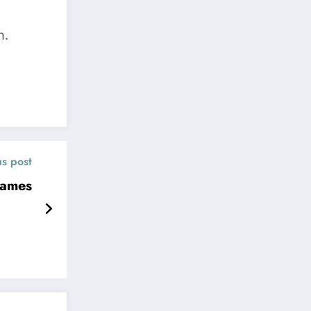
n.
us post
Games