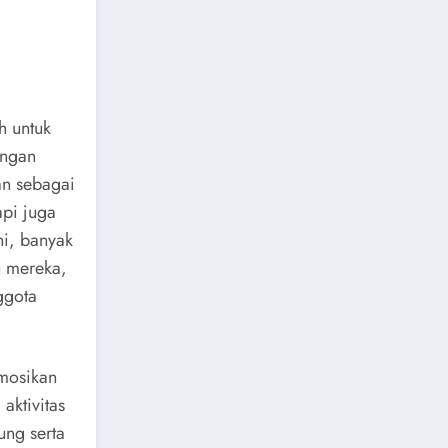
h untuk
angan
an sebagai
api juga
ni, banyak
u mereka,
ggota
omosikan
aktivitas
ung serta