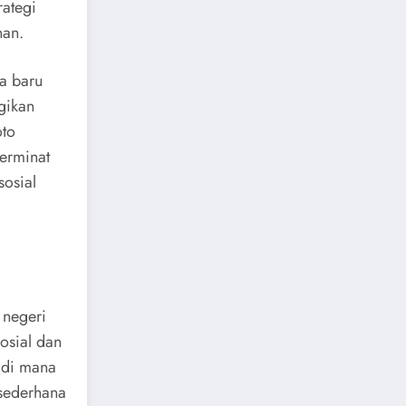
ategi
nan.
a baru
gikan
oto
erminat
sosial
 negeri
osial dan
 di mana
 sederhana