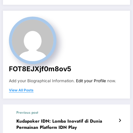
FOT8EJXjf0m8ov5
Add your Biographical Information.
Edit your Profile
now.
View All Posts
Previous post
Kudapoker IDN: Lomba Inovatif di Dunia
Permainan Platform IDN Play