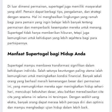
Di luar dimensi permainan, supertogel juga memiliki masyarakat
yang aktif. Pemain dapat berbagi tips, pengalaman, dan strategi
dengan sesama. Hal ini menghasilkan lingkungan yang ramah
bagi para pemain yang ingin belajar lebih banyak tentang
permainan dan memperbaiki kesempatan mereka untuk menang.
Supertogel tidak hanya memberikan hiburan, tetapi juga
kemungkinan untuk kehidupan yang lebih sejahtera bagi para
partisipannya.
Manfaat Supertogel bagi Hidup Anda
Supertogel mampu membawa transformasi signifikan dalam
kehidupan individu. Salah satunya keuntungan paling utama ialah
kemungkinan untuk meningkatkan kondisi financial. Banyak sekali
orang yang berhasil meraih kemenangan besar dari permainan
ini, yang memungkinkan mereka agar meningkatkan hidup sehari-
hari, mencukupi kebutuhan dasar, atau bahkan merealisasikan cita-
cita yang selama ini selama ini tersimpan. Dengan sedikit uang
ekstra, banyak orang dapat merasa lebih percaya diri dan optimis
dan mampu menghadapi ujian hidup dalam lebih baik.