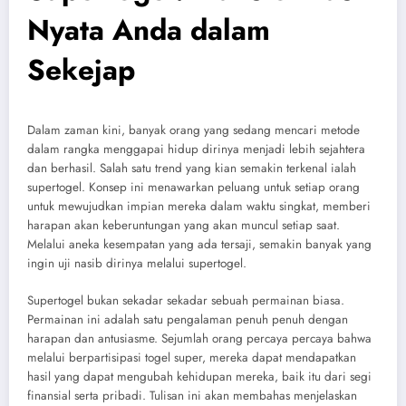
Nyata Anda dalam
Sekejap
Dalam zaman kini, banyak orang yang sedang mencari metode
dalam rangka menggapai hidup dirinya menjadi lebih sejahtera
dan berhasil. Salah satu trend yang kian semakin terkenal ialah
supertogel. Konsep ini menawarkan peluang untuk setiap orang
untuk mewujudkan impian mereka dalam waktu singkat, memberi
harapan akan keberuntungan yang akan muncul setiap saat.
Melalui aneka kesempatan yang ada tersaji, semakin banyak yang
ingin uji nasib dirinya melalui supertogel.
Supertogel bukan sekadar sekadar sebuah permainan biasa.
Permainan ini adalah satu pengalaman penuh penuh dengan
harapan dan antusiasme. Sejumlah orang percaya percaya bahwa
melalui berpartisipasi togel super, mereka dapat mendapatkan
hasil yang dapat mengubah kehidupan mereka, baik itu dari segi
finansial serta pribadi. Tulisan ini akan membahas menjelaskan