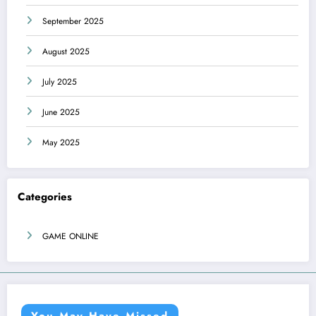
September 2025
August 2025
July 2025
June 2025
May 2025
Categories
GAME ONLINE
You May Have Missed