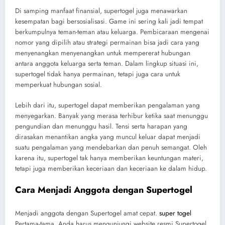
Di samping manfaat finansial, supertogel juga menawarkan
kesempatan bagi bersosialisasi. Game ini sering kali jadi tempat
berkumpulnya teman-teman atau keluarga. Pembicaraan mengenai
nomor yang dipilih atau strategi permainan bisa jadi cara yang
menyenangkan menyenangkan untuk mempererat hubungan
antara anggota keluarga serta teman. Dalam lingkup situasi ini,
supertogel tidak hanya permainan, tetapi juga cara untuk
memperkuat hubungan sosial.
Lebih dari itu, supertogel dapat memberikan pengalaman yang
menyegarkan. Banyak yang merasa terhibur ketika saat menunggu
pengundian dan menunggu hasil. Tensi serta harapan yang
dirasakan menantikan angka yang muncul keluar dapat menjadi
suatu pengalaman yang mendebarkan dan penuh semangat. Oleh
karena itu, supertogel tak hanya memberikan keuntungan materi,
tetapi juga memberikan keceriaan dan keceriaan ke dalam hidup.
Cara Menjadi Anggota dengan Supertogel
Menjadi anggota dengan Supertogel amat cepat.
super togel
Pertama-tama, Anda harus mengunjungi website resmi Supertogel.