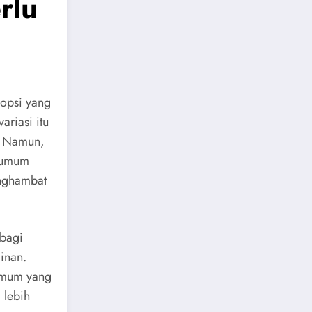
rlu
opsi yang
riasi itu
. Namun,
 umum
enghambat
 bagi
inan.
 umum yang
 lebih