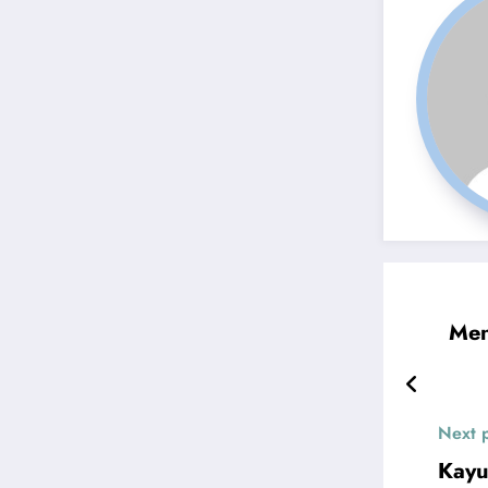
Men
Next 
Kayu