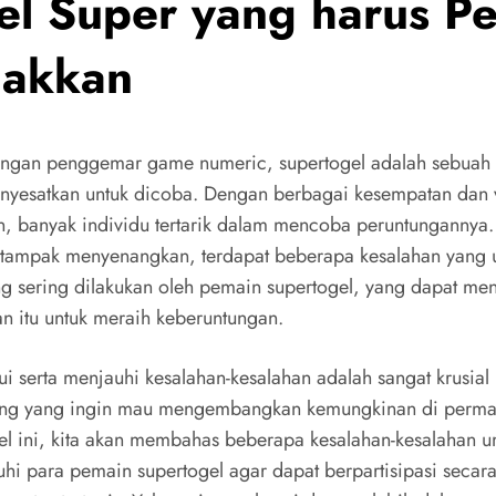
el Super yang harus Pe
lakkan
angan penggemar game numeric, supertogel adalah sebuah 
nyesatkan untuk dicoba. Dengan berbagai kesempatan dan va
n, banyak individu tertarik dalam mencoba peruntungannya
 tampak menyenangkan, terdapat beberapa kesalahan yang
ng sering dilakukan oleh pemain supertogel, yang dapat m
n itu untuk meraih keberuntungan.
i serta menjauhi kesalahan-kesalahan adalah sangat krusial
ang yang ingin mau mengembangkan kemungkinan di perma
kel ini, kita akan membahas beberapa kesalahan-kesalahan
uhi para pemain supertogel agar dapat berpartisipasi secara