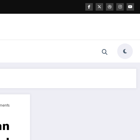
ments
an