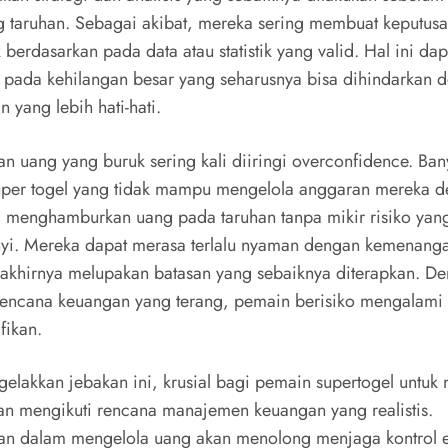
taruhan. Sebagai akibat, mereka sering membuat keputusa
 berdasarkan pada data atau statistik yang valid. Hal ini dap
pada kehilangan besar yang seharusnya bisa dihindarkan 
 yang lebih hati-hati.
an uang yang buruk sering kali diiringi overconfidence. Ban
per togel yang tidak mampu mengelola anggaran mereka 
, menghamburkan uang pada taruhan tanpa mikir risiko yan
yi. Mereka dapat merasa terlalu nyaman dengan kemenanga
akhirnya melupakan batasan yang sebaiknya diterapkan. De
rencana keuangan yang terang, pemain berisiko mengalami
fikan.
elakkan jebakan ini, krusial bagi pemain supertogel untu
an mengikuti rencana manajemen keuangan yang realistis.
nan dalam mengelola uang akan menolong menjaga kontrol 