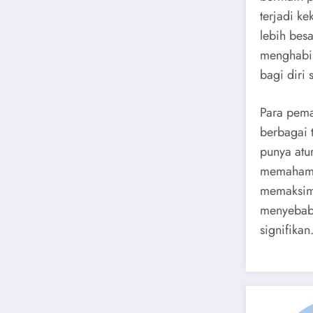
terjadi k
lebih bes
menghabis
bagi diri 
Para pema
berbagai 
punya atu
memahami
memaksima
menyebabk
signifikan