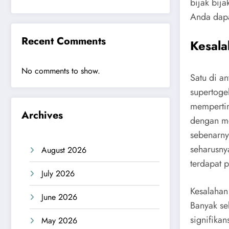
bijak bija
Anda dapa
Recent Comments
Kesal
No comments to show.
Satu di a
supertoge
mempertim
Archives
dengan me
sebenarny
seharusny
August 2026
terdapat 
July 2026
Kesalahan
June 2026
Banyak se
signifikan
May 2026