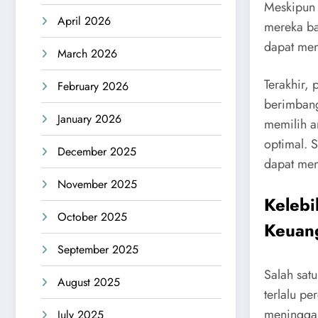
Meskipun 
April 2026
mereka ba
dapat men
March 2026
Terakhir,
February 2026
berimbang
January 2026
memilih a
optimal. 
December 2025
dapat men
November 2025
Kelebi
October 2025
Keuan
September 2025
Salah sat
August 2025
terlalu p
meninggal
July 2025