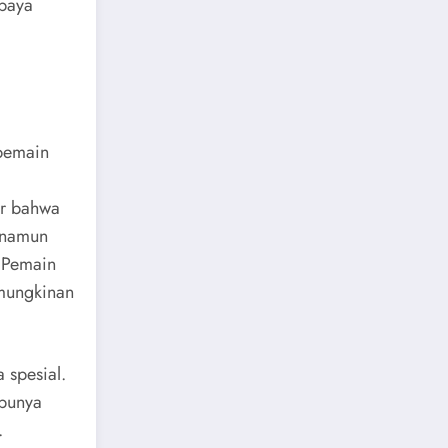
upaya
 pemain
ir bahwa
 namun
. Pemain
emungkinan
 spesial.
 punya
.