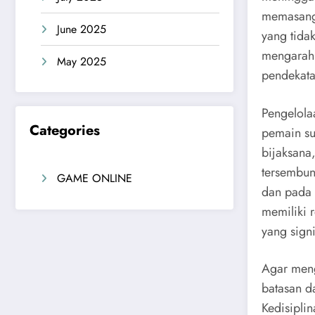
memasang 
June 2025
yang tidak
mengarah 
May 2025
pendekatan
Pengelola
Categories
pemain su
bijaksana
tersembun
GAME ONLINE
dan pada 
memiliki 
yang signi
Agar meng
batasan d
Kedisipli