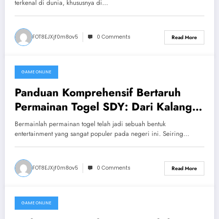
terkenal di dunia, khususnya di…
FOT8EJXjf0m8ov5
0 Comments
Read More
GAME ONLINE
May 7, 2026
Panduan Komprehensif Bertaruh
Permainan Togel SDY: Dari Kalangan
Orang Baru Sampai Professional
Bermainlah permainan togel telah jadi sebuah bentuk
entertainment yang sangat populer pada negeri ini. Seiring…
FOT8EJXjf0m8ov5
0 Comments
Read More
GAME ONLINE
May 1, 2026