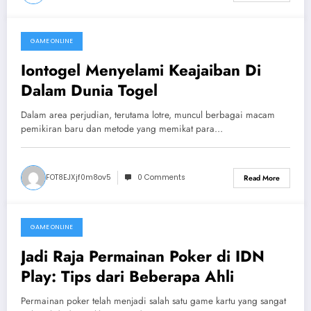
GAME ONLINE
May 15, 2026
Iontogel Menyelami Keajaiban Di
Dalam Dunia Togel
Dalam area perjudian, terutama lotre, muncul berbagai macam
pemikiran baru dan metode yang memikat para…
FOT8EJXjf0m8ov5
0 Comments
Read More
GAME ONLINE
May 7, 2026
Jadi Raja Permainan Poker di IDN
Play: Tips dari Beberapa Ahli
Permainan poker telah menjadi salah satu game kartu yang sangat