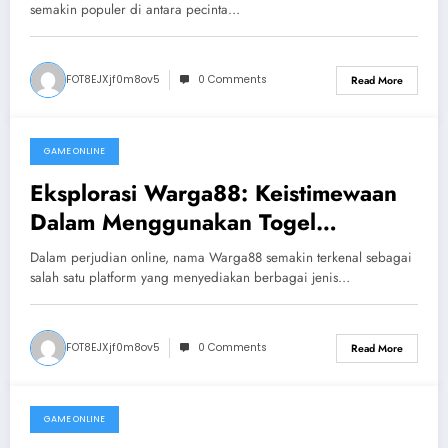
semakin populer di antara pecinta…
FOT8EJXjf0m8ov5
0 Comments
Read More
GAME ONLINE
May 16, 2026
Eksplorasi Warga88: Keistimewaan
Dalam Menggunakan Togel
Hongkong serta Singapura
Dalam perjudian online, nama Warga88 semakin terkenal sebagai
salah satu platform yang menyediakan berbagai jenis…
FOT8EJXjf0m8ov5
0 Comments
Read More
GAME ONLINE
May 16, 2026