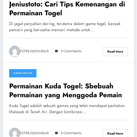
Jeniustoto: Cari Tips Kemenangan di
Permainan Togel
Di jagat perjudian daring, terutama dalam game togel, banyak
pemain yang berusaha mencari metode untuk…
FOT8EJXjf0m8ov5
0 Comments
Read More
GAME ONLINE
May 16, 2026
Permainan Kuda Togel: Sbebuah
Permainan yang Menggoda Pemain
Kuda Togel adalah sebuah games yang telah mendapat perhatian
khalayak di Tanah Air. Dengan kombinasi…
FOT8EJXjf0m8ov5
0 Comments
Read More